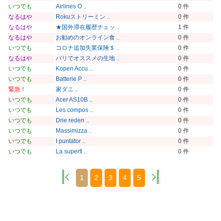
いつでも
Airlines O ..
0 件
なるはや
Rokuストリーミン ..
0 件
なるはや
★国外滞在履歴チェッ ..
1 件
なるはや
お勧めのオンライン食 ..
0 件
いつでも
コロナ追加失業保険＄ ..
0 件
なるはや
パリでオススメの生地 ..
0 件
いつでも
Kopen Accu ..
0 件
いつでも
Batterie P ..
0 件
緊急！
家ダニ ..
0 件
いつでも
Acer AS10B ..
0 件
いつでも
Les compos ..
0 件
いつでも
Drie reden ..
0 件
いつでも
Massimizza ..
0 件
いつでも
I puntator ..
0 件
いつでも
La superfi ..
0 件
1
2
3
4
5