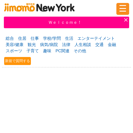
☰
ログイン
新規登録
Ｗｅｌｃｏｍｅ！
総合
住居
仕事
学校/学問
生活
エンターテイメント
美容/健康
観光
病気/病院
法律
人生相談
交通
金融
掲示板
タウン情報
教えて！
スポーツ
子育て
趣味
PC関連
その他
新規で質問する
ニュース
イベント
求人
物件
習い事