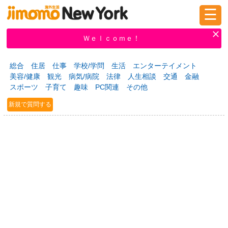
☰
ログイン
新規登録
Ｗｅｌｃｏｍｅ！
総合
住居
仕事
学校/学問
生活
エンターテイメント
美容/健康
観光
病気/病院
法律
人生相談
交通
金融
掲示板
タウン情報
教えて！
スポーツ
子育て
趣味
PC関連
その他
新規で質問する
ニュース
イベント
求人
物件
習い事