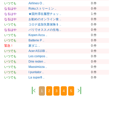
いつでも
Airlines O ..
0 件
なるはや
Rokuストリーミン ..
0 件
なるはや
★国外滞在履歴チェッ ..
1 件
なるはや
お勧めのオンライン食 ..
0 件
いつでも
コロナ追加失業保険＄ ..
0 件
なるはや
パリでオススメの生地 ..
0 件
いつでも
Kopen Accu ..
0 件
いつでも
Batterie P ..
0 件
緊急！
家ダニ ..
0 件
いつでも
Acer AS10B ..
0 件
いつでも
Les compos ..
0 件
いつでも
Drie reden ..
0 件
いつでも
Massimizza ..
0 件
いつでも
I puntator ..
0 件
いつでも
La superfi ..
0 件
1
2
3
4
5