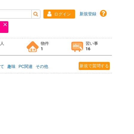
新規登録
ログイン
求人
物件
習い事
1
16
新規で質問する
育て
趣味
PC関連
その他