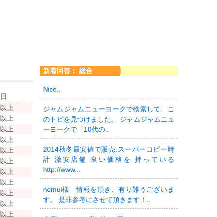
新着回答： 総合
Nice..
新日
年以上
ジャムジャムニューヨークで検索して、こ
年以上
のトピを見つけました。 ジャムジャムニュ
年以上
ーヨークで「10代の..
年以上
2014秋冬最安値で販売.スーパーコピー時
年以上
計 激安店舗 良い価格を 持っている
年以上
http://www...
年以上
年以上
nemui様 情報を頂き、有り難うございま
年以上
す。 是非参考にさせて頂きます！..
年以上
年以上