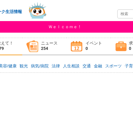
ーク生活情報
Ｗｅｌｃｏｍｅ！
教えて！
ニュース
イベント
79
254
0
0
美容/健康
観光
病気/病院
法律
人生相談
交通
金融
スポーツ
子