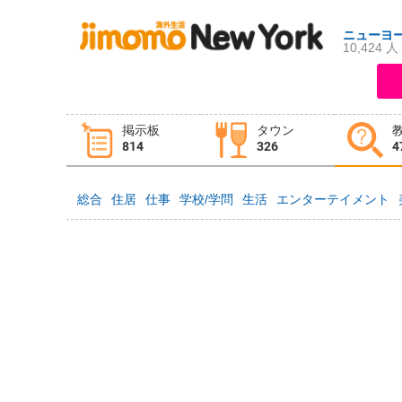
ニューヨ
10,424 人
ログイン
新規登録
掲示板
タウン
掲示板
タウン情報
教えて！
814
326
4
総合
住居
仕事
学校/学問
生活
エンターテイメント
ニュース
イベント
求人
物件
習い事