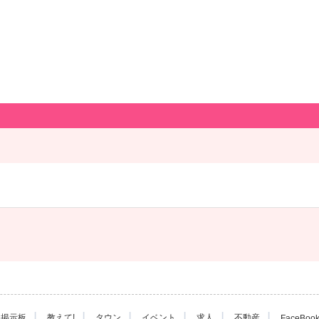
|
|
|
|
|
|
掲示板
教えて!
タウン
イベント
求人
不動産
FaceBoo