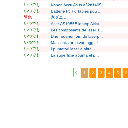
いつでも
Kopen Accu Asus a32n1405 ..
いつでも
Batterie Pc Portables pou ..
緊急！
家ダニ ..
いつでも
Acer AS10B5E laptop Akku ..
いつでも
Les composants de laser à ..
いつでも
Drie redenen om de laserp ..
いつでも
Massimizzare i vantaggi d ..
いつでも
I puntatori laser e altre ..
いつでも
La superficie apunta el p ..
1
2
3
4
5
6