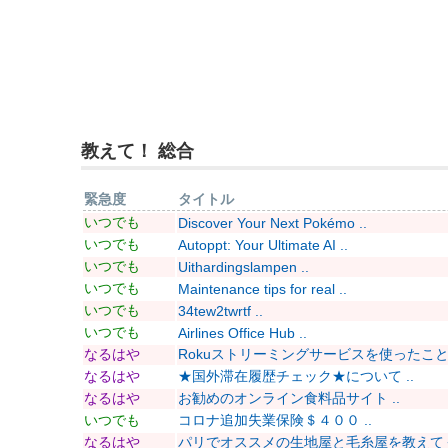
教えて！ 総合
緊急度
タイトル
いつでも
Discover Your Next Pokémo ..
いつでも
Autoppt: Your Ultimate AI ..
いつでも
Uithardingslampen ..
いつでも
Maintenance tips for real ..
いつでも
34tew2twrtf ..
いつでも
Airlines Office Hub ..
なるはや
Rokuストリーミングサービスを使ったことあ
なるはや
★国外滞在履歴チェック★について ..
なるはや
お勧めのオンライン食料品サイト ..
いつでも
コロナ追加失業保険＄４００ ..
なるはや
パリでオススメの生地屋と毛糸屋を教えてくだ