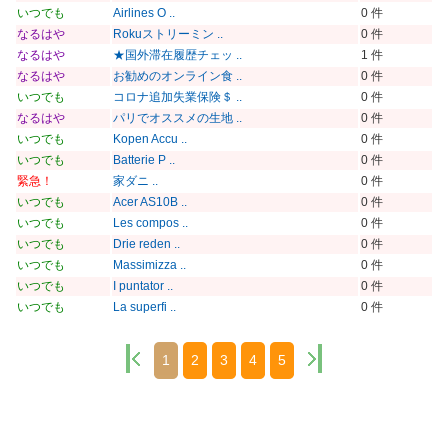
いつでも
Airlines O ..
0 件
なるはや
Rokuストリーミン ..
0 件
なるはや
★国外滞在履歴チェッ ..
1 件
なるはや
お勧めのオンライン食 ..
0 件
いつでも
コロナ追加失業保険＄ ..
0 件
なるはや
パリでオススメの生地 ..
0 件
いつでも
Kopen Accu ..
0 件
いつでも
Batterie P ..
0 件
緊急！
家ダニ ..
0 件
いつでも
Acer AS10B ..
0 件
いつでも
Les compos ..
0 件
いつでも
Drie reden ..
0 件
いつでも
Massimizza ..
0 件
いつでも
I puntator ..
0 件
いつでも
La superfi ..
0 件
1
2
3
4
5