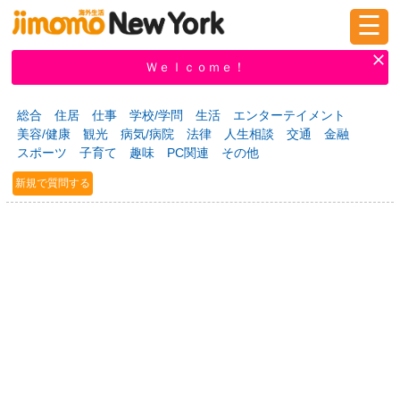
☰
ログイン
新規登録
Ｗｅｌｃｏｍｅ！
総合
住居
仕事
学校/学問
生活
エンターテイメント
美容/健康
観光
病気/病院
法律
人生相談
交通
金融
掲示板
タウン情報
教えて！
スポーツ
子育て
趣味
PC関連
その他
新規で質問する
ニュース
イベント
求人
物件
習い事