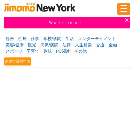
☰
ログイン
新規登録
Ｗｅｌｃｏｍｅ！
総合
住居
仕事
学校/学問
生活
エンターテイメント
美容/健康
観光
病気/病院
法律
人生相談
交通
金融
掲示板
タウン情報
教えて！
スポーツ
子育て
趣味
PC関連
その他
新規で質問する
ニュース
イベント
求人
物件
習い事