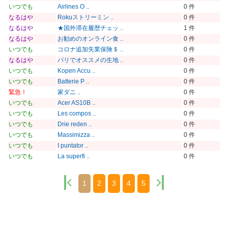
いつでも
Airlines O ..
0 件
なるはや
Rokuストリーミン ..
0 件
なるはや
★国外滞在履歴チェッ ..
1 件
なるはや
お勧めのオンライン食 ..
0 件
いつでも
コロナ追加失業保険＄ ..
0 件
なるはや
パリでオススメの生地 ..
0 件
いつでも
Kopen Accu ..
0 件
いつでも
Batterie P ..
0 件
緊急！
家ダニ ..
0 件
いつでも
Acer AS10B ..
0 件
いつでも
Les compos ..
0 件
いつでも
Drie reden ..
0 件
いつでも
Massimizza ..
0 件
いつでも
I puntator ..
0 件
いつでも
La superfi ..
0 件
1
2
3
4
5