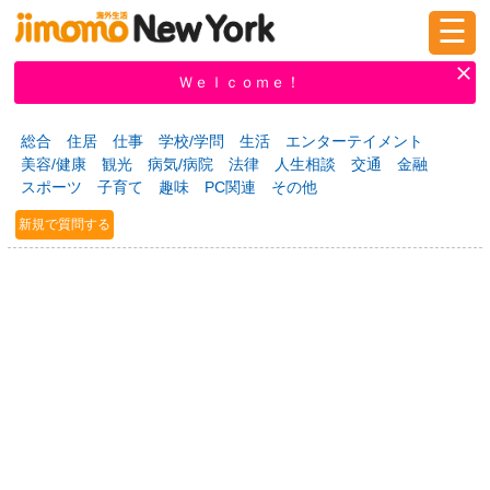
☰
ログイン
新規登録
Ｗｅｌｃｏｍｅ！
総合
住居
仕事
学校/学問
生活
エンターテイメント
美容/健康
観光
病気/病院
法律
人生相談
交通
金融
掲示板
タウン情報
教えて！
スポーツ
子育て
趣味
PC関連
その他
新規で質問する
ニュース
イベント
求人
物件
習い事