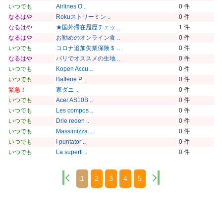
いつでも
Airlines O ..
0 件
なるはや
Rokuストリーミン ..
0 件
なるはや
★国外滞在履歴チェッ ..
1 件
なるはや
お勧めのオンライン食 ..
0 件
いつでも
コロナ追加失業保険＄ ..
0 件
なるはや
パリでオススメの生地 ..
0 件
いつでも
Kopen Accu ..
0 件
いつでも
Batterie P ..
0 件
緊急！
家ダニ ..
0 件
いつでも
Acer AS10B ..
0 件
いつでも
Les compos ..
0 件
いつでも
Drie reden ..
0 件
いつでも
Massimizza ..
0 件
いつでも
I puntator ..
0 件
いつでも
La superfi ..
0 件
1
2
3
4
5