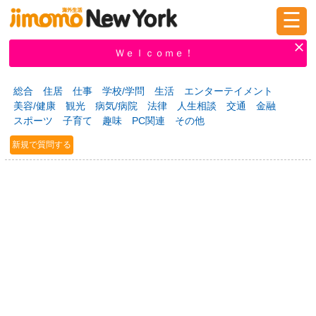
☰
ログイン
新規登録
Ｗｅｌｃｏｍｅ！
総合
住居
仕事
学校/学問
生活
エンターテイメント
美容/健康
観光
病気/病院
法律
人生相談
交通
金融
掲示板
タウン情報
教えて！
スポーツ
子育て
趣味
PC関連
その他
新規で質問する
ニュース
イベント
求人
物件
習い事