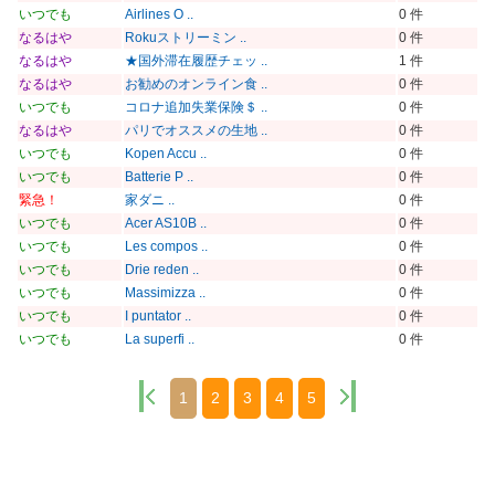
いつでも
Airlines O ..
0 件
なるはや
Rokuストリーミン ..
0 件
なるはや
★国外滞在履歴チェッ ..
1 件
なるはや
お勧めのオンライン食 ..
0 件
いつでも
コロナ追加失業保険＄ ..
0 件
なるはや
パリでオススメの生地 ..
0 件
いつでも
Kopen Accu ..
0 件
いつでも
Batterie P ..
0 件
緊急！
家ダニ ..
0 件
いつでも
Acer AS10B ..
0 件
いつでも
Les compos ..
0 件
いつでも
Drie reden ..
0 件
いつでも
Massimizza ..
0 件
いつでも
I puntator ..
0 件
いつでも
La superfi ..
0 件
1
2
3
4
5