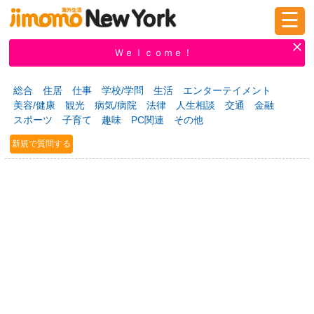
☰
ログイン
新規登録
Ｗｅｌｃｏｍｅ！
総合
住居
仕事
学校/学問
生活
エンターテイメント
美容/健康
観光
病気/病院
法律
人生相談
交通
金融
掲示板
タウン情報
教えて！
スポーツ
子育て
趣味
PC関連
その他
新規で質問する
ニュース
イベント
求人
物件
習い事