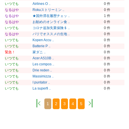
いつでも
Airlines O ..
0 件
なるはや
Rokuストリーミン ..
0 件
なるはや
★国外滞在履歴チェッ ..
1 件
なるはや
お勧めのオンライン食 ..
0 件
いつでも
コロナ追加失業保険＄ ..
0 件
なるはや
パリでオススメの生地 ..
0 件
いつでも
Kopen Accu ..
0 件
いつでも
Batterie P ..
0 件
緊急！
家ダニ ..
0 件
いつでも
Acer AS10B ..
0 件
いつでも
Les compos ..
0 件
いつでも
Drie reden ..
0 件
いつでも
Massimizza ..
0 件
いつでも
I puntator ..
0 件
いつでも
La superfi ..
0 件
1
2
3
4
5