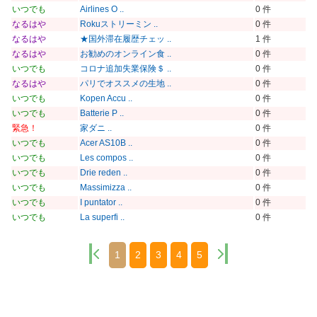
いつでも
Airlines O ..
0 件
なるはや
Rokuストリーミン ..
0 件
なるはや
★国外滞在履歴チェッ ..
1 件
なるはや
お勧めのオンライン食 ..
0 件
いつでも
コロナ追加失業保険＄ ..
0 件
なるはや
パリでオススメの生地 ..
0 件
いつでも
Kopen Accu ..
0 件
いつでも
Batterie P ..
0 件
緊急！
家ダニ ..
0 件
いつでも
Acer AS10B ..
0 件
いつでも
Les compos ..
0 件
いつでも
Drie reden ..
0 件
いつでも
Massimizza ..
0 件
いつでも
I puntator ..
0 件
いつでも
La superfi ..
0 件
1
2
3
4
5