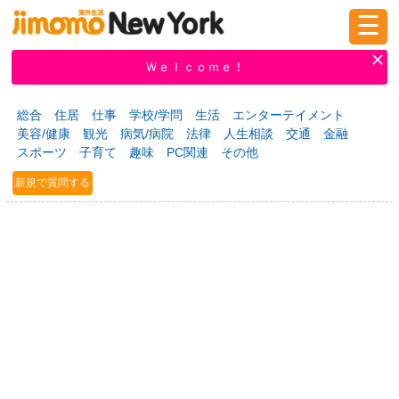
☰
ログイン
新規登録
Ｗｅｌｃｏｍｅ！
総合
住居
仕事
学校/学問
生活
エンターテイメント
美容/健康
観光
病気/病院
法律
人生相談
交通
金融
掲示板
タウン情報
教えて！
スポーツ
子育て
趣味
PC関連
その他
新規で質問する
ニュース
イベント
求人
物件
習い事