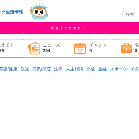
ーク生活情報
Ｗｅｌｃｏｍｅ！
教えて！
ニュース
イベント
79
254
0
0
美容/健康
観光
病気/病院
法律
人生相談
交通
金融
スポーツ
子