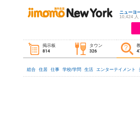
ニューヨ
10,424 人
ログイン
新規登録
掲示板
タウン
掲示板
タウン情報
教えて！
814
326
4
総合
住居
仕事
学校/学問
生活
エンターテイメント
ニュース
イベント
求人
物件
習い事