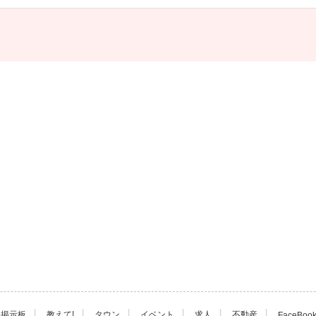
|
|
|
|
|
|
掲示板
教えて!
タウン
イベント
求人
不動産
FaceBoo