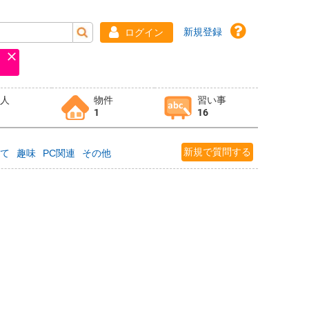
新規登録
ログイン
求人
物件
習い事
1
16
新規で質問する
育て
趣味
PC関連
その他