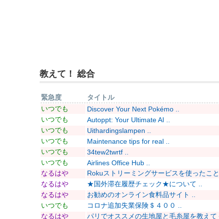
教えて！ 総合
緊急度
タイトル
いつでも
Discover Your Next Pokémo ..
いつでも
Autoppt: Your Ultimate AI ..
いつでも
Uithardingslampen ..
いつでも
Maintenance tips for real ..
いつでも
34tew2twrtf ..
いつでも
Airlines Office Hub ..
なるはや
Rokuストリーミングサービスを使ったことあ
なるはや
★国外滞在履歴チェック★について ..
なるはや
お勧めのオンライン食料品サイト ..
いつでも
コロナ追加失業保険＄４００ ..
なるはや
パリでオススメの生地屋と毛糸屋を教えてくだ