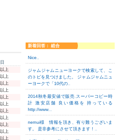
新着回答： 総合
Nice..
新日
年以上
ジャムジャムニューヨークで検索して、こ
年以上
のトピを見つけました。 ジャムジャムニュ
年以上
ーヨークで「10代の..
年以上
2014秋冬最安値で販売.スーパーコピー時
年以上
計 激安店舗 良い価格を 持っている
年以上
http://www...
年以上
年以上
nemui様 情報を頂き、有り難うございま
年以上
す。 是非参考にさせて頂きます！..
年以上
年以上