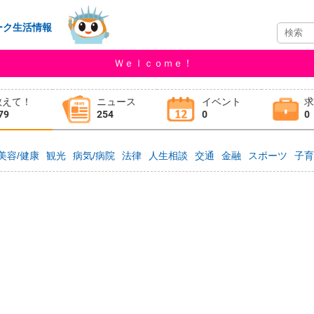
ーク生活情報
Ｗｅｌｃｏｍｅ！
教えて！
ニュース
イベント
79
254
0
0
美容/健康
観光
病気/病院
法律
人生相談
交通
金融
スポーツ
子