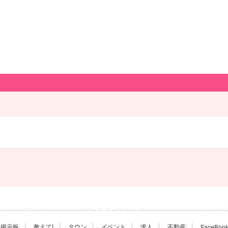
|
|
|
|
|
|
掲示板
教えて!
タウン
イベント
求人
不動産
FaceBoo