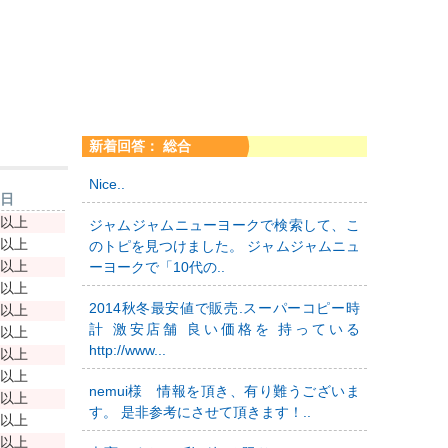
新着回答： 総合
Nice..
新日
年以上
ジャムジャムニューヨークで検索して、こ
年以上
のトピを見つけました。 ジャムジャムニュ
年以上
ーヨークで「10代の..
年以上
2014秋冬最安値で販売.スーパーコピー時
年以上
計 激安店舗 良い価格を 持っている
年以上
http://www...
年以上
年以上
nemui様 情報を頂き、有り難うございま
年以上
す。 是非参考にさせて頂きます！..
年以上
年以上