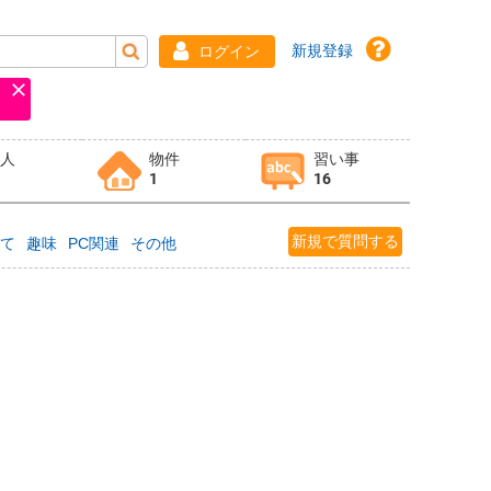
新規登録
ログイン
求人
物件
習い事
1
16
新規で質問する
育て
趣味
PC関連
その他