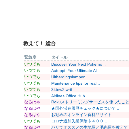
教えて！ 総合
緊急度
タイトル
いつでも
Discover Your Next Pokémo ..
いつでも
Autoppt: Your Ultimate AI ..
いつでも
Uithardingslampen ..
いつでも
Maintenance tips for real ..
いつでも
34tew2twrtf ..
いつでも
Airlines Office Hub ..
なるはや
Rokuストリーミングサービスを使ったことあ
なるはや
★国外滞在履歴チェック★について ..
なるはや
お勧めのオンライン食料品サイト ..
いつでも
コロナ追加失業保険＄４００ ..
なるはや
パリでオススメの生地屋と毛糸屋を教えてくだ