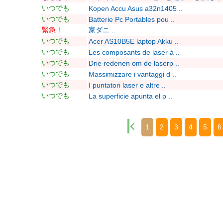
いつでも
Kopen Accu Asus a32n1405 ..
いつでも
Batterie Pc Portables pou ..
緊急！
家ダニ ..
いつでも
Acer AS10B5E laptop Akku ..
いつでも
Les composants de laser à ..
いつでも
Drie redenen om de laserp ..
いつでも
Massimizzare i vantaggi d ..
いつでも
I puntatori laser e altre ..
いつでも
La superficie apunta el p ..
1
2
3
4
5
6