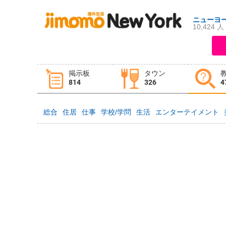
ニューヨ
10,424 人
ログイン
新規登録
掲示板
タウン
掲示板
タウン情報
教えて！
814
326
4
総合
住居
仕事
学校/学問
生活
エンターテイメント
ニュース
イベント
求人
物件
習い事