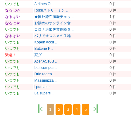
いつでも
Airlines O ..
0 件
なるはや
Rokuストリーミン ..
0 件
なるはや
★国外滞在履歴チェッ ..
1 件
なるはや
お勧めのオンライン食 ..
0 件
いつでも
コロナ追加失業保険＄ ..
0 件
なるはや
パリでオススメの生地 ..
0 件
いつでも
Kopen Accu ..
0 件
いつでも
Batterie P ..
0 件
緊急！
家ダニ ..
0 件
いつでも
Acer AS10B ..
0 件
いつでも
Les compos ..
0 件
いつでも
Drie reden ..
0 件
いつでも
Massimizza ..
0 件
いつでも
I puntator ..
0 件
いつでも
La superfi ..
0 件
1
2
3
4
5