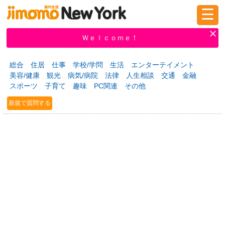
☰
ログイン
新規登録
Ｗｅｌｃｏｍｅ！
総合
住居
仕事
学校/学問
生活
エンターテイメント
美容/健康
観光
病気/病院
法律
人生相談
交通
金融
掲示板
タウン情報
教えて！
スポーツ
子育て
趣味
PC関連
その他
新規で質問する
ニュース
イベント
求人
物件
習い事