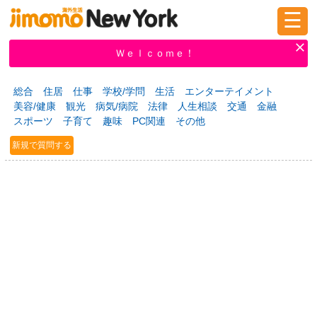
☰
ログイン
新規登録
Ｗｅｌｃｏｍｅ！
総合
住居
仕事
学校/学問
生活
エンターテイメント
美容/健康
観光
病気/病院
法律
人生相談
交通
金融
掲示板
タウン情報
教えて！
スポーツ
子育て
趣味
PC関連
その他
新規で質問する
ニュース
イベント
求人
物件
習い事