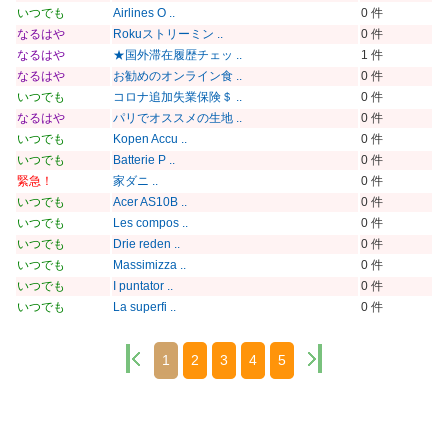
いつでも
Airlines O ..
0 件
なるはや
Rokuストリーミン ..
0 件
なるはや
★国外滞在履歴チェッ ..
1 件
なるはや
お勧めのオンライン食 ..
0 件
いつでも
コロナ追加失業保険＄ ..
0 件
なるはや
パリでオススメの生地 ..
0 件
いつでも
Kopen Accu ..
0 件
いつでも
Batterie P ..
0 件
緊急！
家ダニ ..
0 件
いつでも
Acer AS10B ..
0 件
いつでも
Les compos ..
0 件
いつでも
Drie reden ..
0 件
いつでも
Massimizza ..
0 件
いつでも
I puntator ..
0 件
いつでも
La superfi ..
0 件
1
2
3
4
5