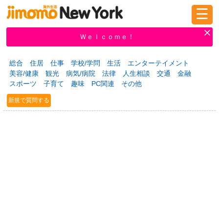
☰
ログイン
新規登録
Ｗｅｌｃｏｍｅ！
総合
住居
仕事
学校/学問
生活
エンターテイメント
美容/健康
観光
病気/病院
法律
人生相談
交通
金融
掲示板
タウン情報
教えて！
スポーツ
子育て
趣味
PC関連
その他
新規で質問する
ニュース
イベント
求人
物件
習い事