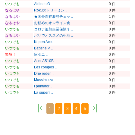
いつでも
Airlines O ..
0 件
なるはや
Rokuストリーミン ..
0 件
なるはや
★国外滞在履歴チェッ ..
1 件
なるはや
お勧めのオンライン食 ..
0 件
いつでも
コロナ追加失業保険＄ ..
0 件
なるはや
パリでオススメの生地 ..
0 件
いつでも
Kopen Accu ..
0 件
いつでも
Batterie P ..
0 件
緊急！
家ダニ ..
0 件
いつでも
Acer AS10B ..
0 件
いつでも
Les compos ..
0 件
いつでも
Drie reden ..
0 件
いつでも
Massimizza ..
0 件
いつでも
I puntator ..
0 件
いつでも
La superfi ..
0 件
1
2
3
4
5