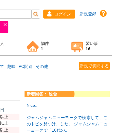
新規登録
ログイン
求人
物件
習い事
1
16
新規で質問する
育て
趣味
PC関連
その他
新着回答： 総合
Nice..
新日
年以上
ジャムジャムニューヨークで検索して、こ
年以上
のトピを見つけました。 ジャムジャムニュ
年以上
ーヨークで「10代の..