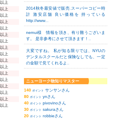
年以上
2014秋冬最安値で販売.スーパーコピー時
年以上
計 激安店舗 良い価格を 持っている
年以上
http://www...
年以上
年以上
nemui様 情報を頂き、有り難うございま
年以上
す。 是非参考にさせて頂きます！..
年以上
年以上
大変ですね。 私が知る限りでは、NYUの
年以上
デンタルスクールだと保険なしでも、一定
年以上
の金額で見てくれるよ..
年以上
年以上
年以上
ニューヨーク物知りマスター
年以上
140
サンサンさん
ポイント
年以上
80
ynさん
ポイント
年以上
40
pivovinoさん
ポイント
年以上
30
sakuraさん
ポイント
20
robbieさん
ポイント