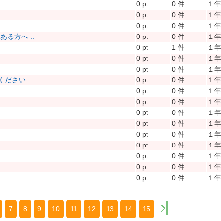
0 pt
0 件
１
0 pt
0 件
１
0 pt
0 件
１
る方へ ..
0 pt
0 件
１
0 pt
1 件
１
0 pt
0 件
１
0 pt
0 件
１
さい ..
0 pt
0 件
１
0 pt
0 件
１
0 pt
0 件
１
0 pt
0 件
１
0 pt
0 件
１
0 pt
0 件
１
0 pt
0 件
１
0 pt
0 件
１
0 pt
0 件
１
0 pt
0 件
１
7
8
9
10
11
12
13
14
15