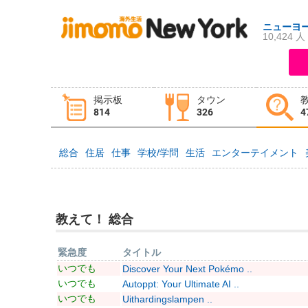
ニューヨ
10,424 人
ログイン
新規登録
掲示板
タウン
掲示板
タウン情報
教えて！
814
326
4
総合
住居
仕事
学校/学問
生活
エンターテイメント
ニュース
イベント
求人
物件
習い事
教えて！ 総合
緊急度
タイトル
いつでも
Discover Your Next Pokémo ..
いつでも
Autoppt: Your Ultimate AI ..
いつでも
Uithardingslampen ..