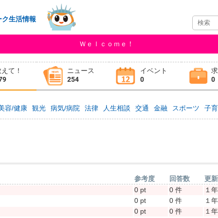
ーク生活情報
Ｗｅｌｃｏｍｅ！
教えて！
ニュース
イベント
79
254
0
0
美容/健康
観光
病気/病院
法律
人生相談
交通
金融
スポーツ
子
参考度
回答数
更
0 pt
0 件
１
0 pt
0 件
１
0 pt
0 件
１