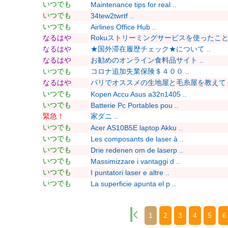
いつでも
Maintenance tips for real ..
いつでも
34tew2twrtf ..
いつでも
Airlines Office Hub ..
なるはや
Rokuストリーミングサービスを使ったことあ
なるはや
★国外滞在履歴チェック★について ..
なるはや
お勧めのオンライン食料品サイト ..
いつでも
コロナ追加失業保険＄４００ ..
なるはや
パリでオススメの生地屋と毛糸屋を教えてくだ
いつでも
Kopen Accu Asus a32n1405 ..
いつでも
Batterie Pc Portables pou ..
緊急！
家ダニ ..
いつでも
Acer AS10B5E laptop Akku ..
いつでも
Les composants de laser à ..
いつでも
Drie redenen om de laserp ..
いつでも
Massimizzare i vantaggi d ..
いつでも
I puntatori laser e altre ..
いつでも
La superficie apunta el p ..
1
2
3
4
5
6