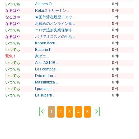
いつでも
Airlines O ..
0 件
なるはや
Rokuストリーミン ..
0 件
なるはや
★国外滞在履歴チェッ ..
1 件
なるはや
お勧めのオンライン食 ..
0 件
いつでも
コロナ追加失業保険＄ ..
0 件
なるはや
パリでオススメの生地 ..
0 件
いつでも
Kopen Accu ..
0 件
いつでも
Batterie P ..
0 件
緊急！
家ダニ ..
0 件
いつでも
Acer AS10B ..
0 件
いつでも
Les compos ..
0 件
いつでも
Drie reden ..
0 件
いつでも
Massimizza ..
0 件
いつでも
I puntator ..
0 件
いつでも
La superfi ..
0 件
1
2
3
4
5