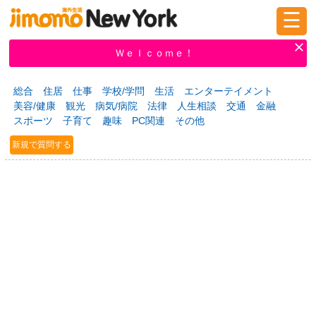
☰
ログイン
新規登録
Ｗｅｌｃｏｍｅ！
総合
住居
仕事
学校/学問
生活
エンターテイメント
美容/健康
観光
病気/病院
法律
人生相談
交通
金融
掲示板
タウン情報
教えて！
スポーツ
子育て
趣味
PC関連
その他
新規で質問する
ニュース
イベント
求人
物件
習い事