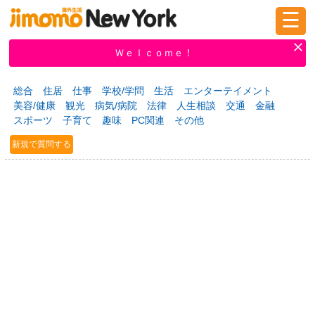
☰
ログイン
新規登録
Ｗｅｌｃｏｍｅ！
総合
住居
仕事
学校/学問
生活
エンターテイメント
美容/健康
観光
病気/病院
法律
人生相談
交通
金融
掲示板
タウン情報
教えて！
スポーツ
子育て
趣味
PC関連
その他
新規で質問する
ニュース
イベント
求人
物件
習い事