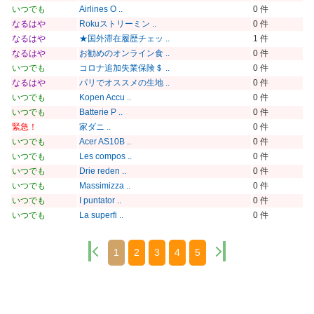
いつでも
Airlines O ..
0 件
なるはや
Rokuストリーミン ..
0 件
なるはや
★国外滞在履歴チェッ ..
1 件
なるはや
お勧めのオンライン食 ..
0 件
いつでも
コロナ追加失業保険＄ ..
0 件
なるはや
パリでオススメの生地 ..
0 件
いつでも
Kopen Accu ..
0 件
いつでも
Batterie P ..
0 件
緊急！
家ダニ ..
0 件
いつでも
Acer AS10B ..
0 件
いつでも
Les compos ..
0 件
いつでも
Drie reden ..
0 件
いつでも
Massimizza ..
0 件
いつでも
I puntator ..
0 件
いつでも
La superfi ..
0 件
1
2
3
4
5