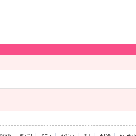
|
|
|
|
|
|
掲示板
教えて!
タウン
イベント
求人
不動産
FaceBoo