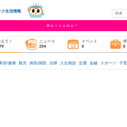
ーク生活情報
Ｗｅｌｃｏｍｅ！
教えて！
ニュース
イベント
79
254
0
0
美容/健康
観光
病気/病院
法律
人生相談
交通
金融
スポーツ
子