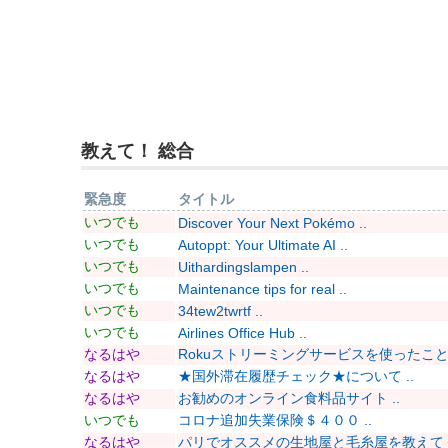
教えて！ 総合
緊急度
タイトル
いつでも
Discover Your Next Pokémo ..
いつでも
Autoppt: Your Ultimate AI ..
いつでも
Uithardingslampen ..
いつでも
Maintenance tips for real ..
いつでも
34tew2twrtf ..
いつでも
Airlines Office Hub ..
なるはや
Rokuストリーミングサービスを使ったことあ
なるはや
★国外滞在履歴チェック★について ..
なるはや
お勧めのオンライン食料品サイト ..
いつでも
コロナ追加失業保険＄４００ ..
なるはや
パリでオススメの生地屋と毛糸屋を教えてくだ