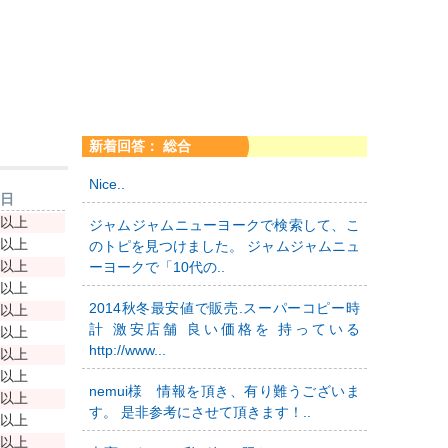
新着回答： 総合
Nice..
新日
年以上
ジャムジャムニューヨークで検索して、こ
年以上
のトピを見つけました。 ジャムジャムニュ
年以上
ーヨークで「10代の..
年以上
2014秋冬最安値で販売.スーパーコピー時
年以上
計 激安店舗 良い価格を 持っている
年以上
http://www...
年以上
年以上
nemui様 情報を頂き、有り難うございま
年以上
す。 是非参考にさせて頂きます！..
年以上
年以上