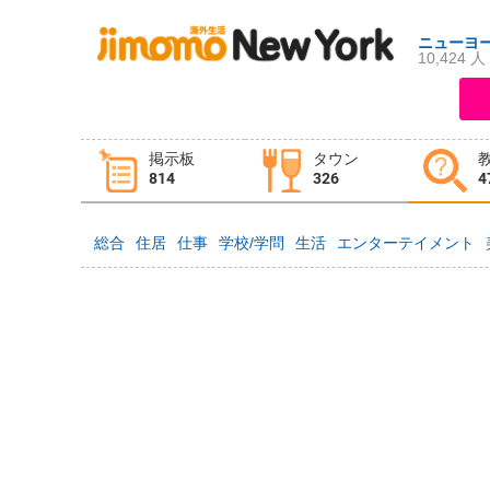
ニューヨ
10,424 人
ログイン
新規登録
掲示板
タウン
掲示板
タウン情報
教えて！
814
326
4
総合
住居
仕事
学校/学問
生活
エンターテイメント
ニュース
イベント
求人
物件
習い事