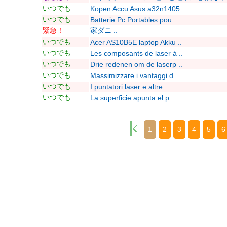
いつでも
Kopen Accu Asus a32n1405 ..
いつでも
Batterie Pc Portables pou ..
緊急！
家ダニ ..
いつでも
Acer AS10B5E laptop Akku ..
いつでも
Les composants de laser à ..
いつでも
Drie redenen om de laserp ..
いつでも
Massimizzare i vantaggi d ..
いつでも
I puntatori laser e altre ..
いつでも
La superficie apunta el p ..
1
2
3
4
5
6