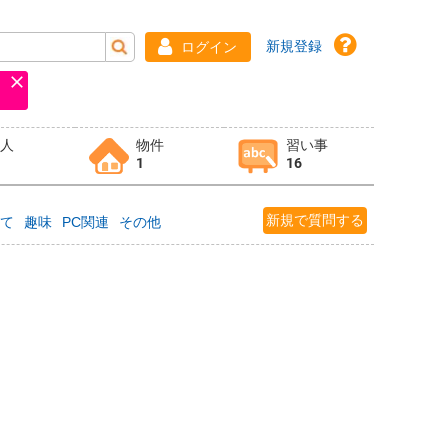
新規登録
ログイン
求人
物件
習い事
1
16
新規で質問する
育て
趣味
PC関連
その他