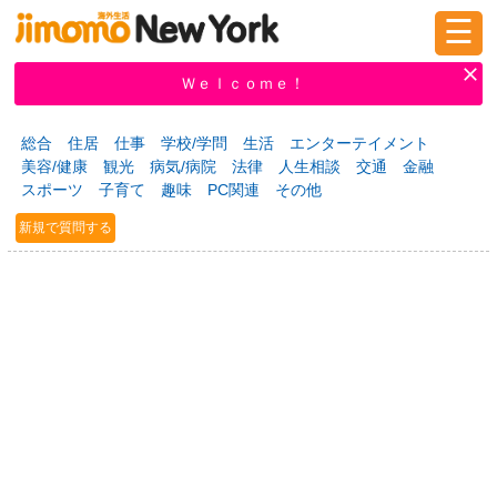
☰
ログイン
新規登録
Ｗｅｌｃｏｍｅ！
総合
住居
仕事
学校/学問
生活
エンターテイメント
美容/健康
観光
病気/病院
法律
人生相談
交通
金融
掲示板
タウン情報
教えて！
スポーツ
子育て
趣味
PC関連
その他
新規で質問する
ニュース
イベント
求人
物件
習い事