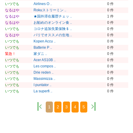
いつでも
Airlines O ..
0 件
なるはや
Rokuストリーミン ..
0 件
なるはや
★国外滞在履歴チェッ ..
1 件
なるはや
お勧めのオンライン食 ..
0 件
いつでも
コロナ追加失業保険＄ ..
0 件
なるはや
パリでオススメの生地 ..
0 件
いつでも
Kopen Accu ..
0 件
いつでも
Batterie P ..
0 件
緊急！
家ダニ ..
0 件
いつでも
Acer AS10B ..
0 件
いつでも
Les compos ..
0 件
いつでも
Drie reden ..
0 件
いつでも
Massimizza ..
0 件
いつでも
I puntator ..
0 件
いつでも
La superfi ..
0 件
1
2
3
4
5