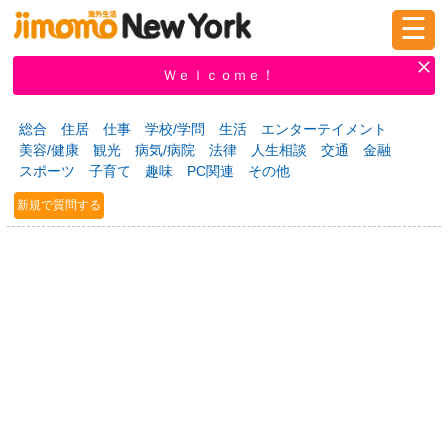
☰
ログイン
新規登録
Ｗｅｌｃｏｍｅ！
総合
住居
仕事
学校/学問
生活
エンターテイメント
美容/健康
観光
病気/病院
法律
人生相談
交通
金融
掲示板
タウン情報
教えて！
スポーツ
子育て
趣味
PC関連
その他
新規で質問する
ニュース
イベント
求人
物件
習い事