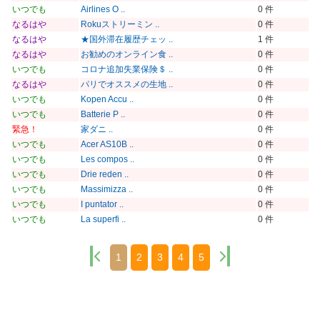
いつでも
Airlines O ..
0 件
なるはや
Rokuストリーミン ..
0 件
なるはや
★国外滞在履歴チェッ ..
1 件
なるはや
お勧めのオンライン食 ..
0 件
いつでも
コロナ追加失業保険＄ ..
0 件
なるはや
パリでオススメの生地 ..
0 件
いつでも
Kopen Accu ..
0 件
いつでも
Batterie P ..
0 件
緊急！
家ダニ ..
0 件
いつでも
Acer AS10B ..
0 件
いつでも
Les compos ..
0 件
いつでも
Drie reden ..
0 件
いつでも
Massimizza ..
0 件
いつでも
I puntator ..
0 件
いつでも
La superfi ..
0 件
1
2
3
4
5