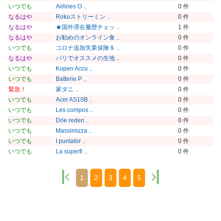
いつでも
Airlines O ..
0 件
なるはや
Rokuストリーミン ..
0 件
なるはや
★国外滞在履歴チェッ ..
1 件
なるはや
お勧めのオンライン食 ..
0 件
いつでも
コロナ追加失業保険＄ ..
0 件
なるはや
パリでオススメの生地 ..
0 件
いつでも
Kopen Accu ..
0 件
いつでも
Batterie P ..
0 件
緊急！
家ダニ ..
0 件
いつでも
Acer AS10B ..
0 件
いつでも
Les compos ..
0 件
いつでも
Drie reden ..
0 件
いつでも
Massimizza ..
0 件
いつでも
I puntator ..
0 件
いつでも
La superfi ..
0 件
1
2
3
4
5