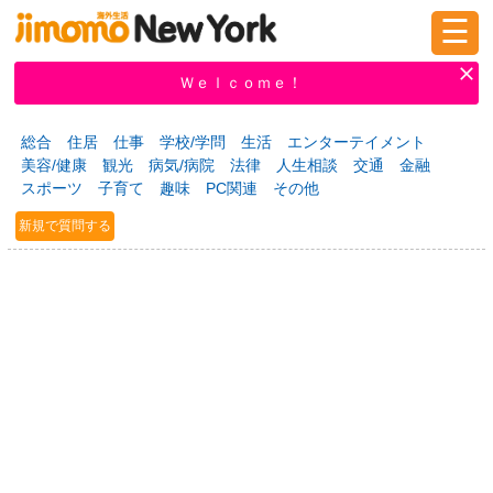
☰
ログイン
新規登録
Ｗｅｌｃｏｍｅ！
総合
住居
仕事
学校/学問
生活
エンターテイメント
美容/健康
観光
病気/病院
法律
人生相談
交通
金融
掲示板
タウン情報
教えて！
スポーツ
子育て
趣味
PC関連
その他
新規で質問する
ニュース
イベント
求人
物件
習い事