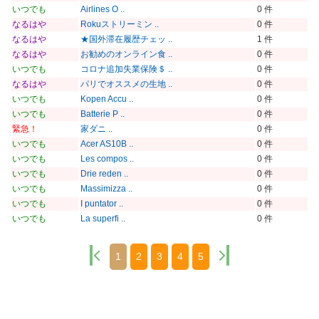
いつでも
Airlines O ..
0 件
なるはや
Rokuストリーミン ..
0 件
なるはや
★国外滞在履歴チェッ ..
1 件
なるはや
お勧めのオンライン食 ..
0 件
いつでも
コロナ追加失業保険＄ ..
0 件
なるはや
パリでオススメの生地 ..
0 件
いつでも
Kopen Accu ..
0 件
いつでも
Batterie P ..
0 件
緊急！
家ダニ ..
0 件
いつでも
Acer AS10B ..
0 件
いつでも
Les compos ..
0 件
いつでも
Drie reden ..
0 件
いつでも
Massimizza ..
0 件
いつでも
I puntator ..
0 件
いつでも
La superfi ..
0 件
1
2
3
4
5