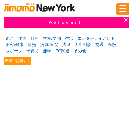
☰
ログイン
新規登録
Ｗｅｌｃｏｍｅ！
総合
住居
仕事
学校/学問
生活
エンターテイメント
美容/健康
観光
病気/病院
法律
人生相談
交通
金融
掲示板
タウン情報
教えて！
スポーツ
子育て
趣味
PC関連
その他
新規で質問する
ニュース
イベント
求人
物件
習い事