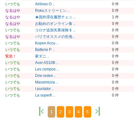
いつでも
Airlines O ..
0 件
なるはや
Rokuストリーミン ..
0 件
なるはや
★国外滞在履歴チェッ ..
1 件
なるはや
お勧めのオンライン食 ..
0 件
いつでも
コロナ追加失業保険＄ ..
0 件
なるはや
パリでオススメの生地 ..
0 件
いつでも
Kopen Accu ..
0 件
いつでも
Batterie P ..
0 件
緊急！
家ダニ ..
0 件
いつでも
Acer AS10B ..
0 件
いつでも
Les compos ..
0 件
いつでも
Drie reden ..
0 件
いつでも
Massimizza ..
0 件
いつでも
I puntator ..
0 件
いつでも
La superfi ..
0 件
1
2
3
4
5