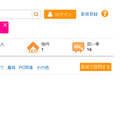
新規登録
ログイン
求人
物件
習い事
1
16
新規で質問する
育て
趣味
PC関連
その他