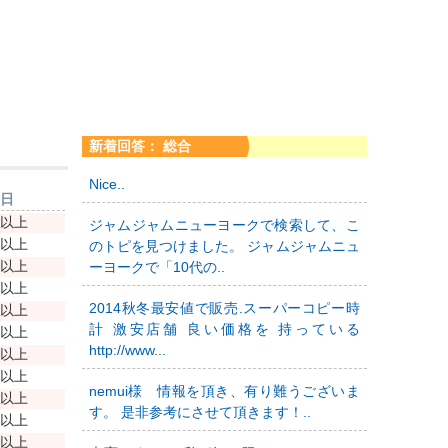
新着回答： 総合
Nice..
新日
年以上
ジャムジャムニューヨークで検索して、こ
年以上
のトピを見つけました。 ジャムジャムニュ
年以上
ーヨークで「10代の..
年以上
2014秋冬最安値で販売.スーパーコピー時
年以上
計 激安店舗 良い価格を 持っている
年以上
http://www...
年以上
年以上
nemui様 情報を頂き、有り難うございま
年以上
す。 是非参考にさせて頂きます！..
年以上
年以上