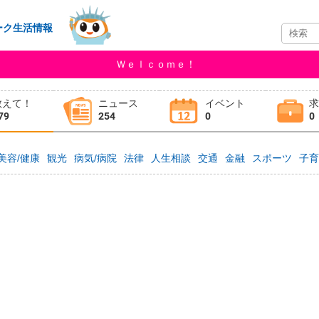
ーク生活情報
Ｗｅｌｃｏｍｅ！
教えて！
ニュース
イベント
79
254
0
0
美容/健康
観光
病気/病院
法律
人生相談
交通
金融
スポーツ
子