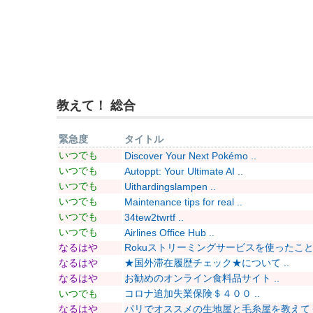
教えて！ 総合
緊急度
タイトル
いつでも
Discover Your Next Pokémo ..
いつでも
Autoppt: Your Ultimate AI ..
いつでも
Uithardingslampen ..
いつでも
Maintenance tips for real ..
いつでも
34tew2twrtf ..
いつでも
Airlines Office Hub ..
なるはや
Rokuストリーミングサービスを使ったことあ
なるはや
★国外滞在履歴チェック★について ..
なるはや
お勧めのオンライン食料品サイト ..
いつでも
コロナ追加失業保険＄４００ ..
なるはや
パリでオススメの生地屋と毛糸屋を教えてくだ