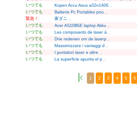
いつでも
Kopen Accu Asus a32n1405 ..
いつでも
Batterie Pc Portables pou ..
緊急！
家ダニ ..
いつでも
Acer AS10B5E laptop Akku ..
いつでも
Les composants de laser à ..
いつでも
Drie redenen om de laserp ..
いつでも
Massimizzare i vantaggi d ..
いつでも
I puntatori laser e altre ..
いつでも
La superficie apunta el p ..
1
2
3
4
5
6