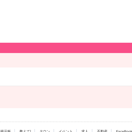
|
|
|
|
|
|
掲示板
教えて!
タウン
イベント
求人
不動産
FaceBoo