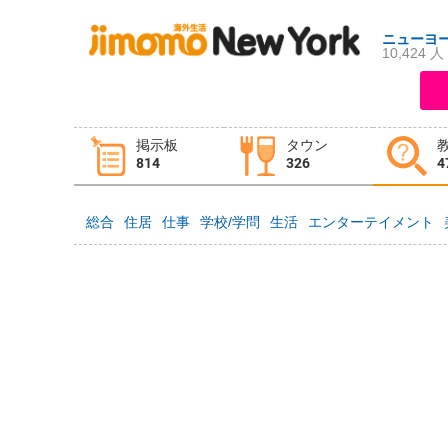
ニューヨ
10,424 人
ログイン
新規登録
掲示板
タウン
掲示板
タウン情報
教えて！
814
326
4
総合
住居
仕事
学校/学問
生活
エンターテイメント
ニュース
イベント
求人
物件
習い事