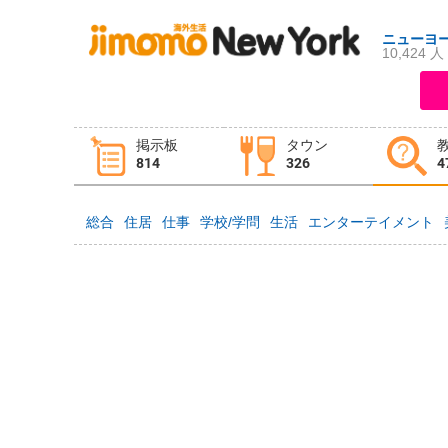
ニューヨ
10,424 人
ログイン
新規登録
掲示板
タウン
掲示板
タウン情報
教えて！
814
326
4
総合
住居
仕事
学校/学問
生活
エンターテイメント
ニュース
イベント
求人
物件
習い事