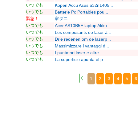
いつでも
Kopen Accu Asus a32n1405 ..
いつでも
Batterie Pc Portables pou ..
緊急！
家ダニ ..
いつでも
Acer AS10B5E laptop Akku ..
いつでも
Les composants de laser à ..
いつでも
Drie redenen om de laserp ..
いつでも
Massimizzare i vantaggi d ..
いつでも
I puntatori laser e altre ..
いつでも
La superficie apunta el p ..
1
2
3
4
5
6