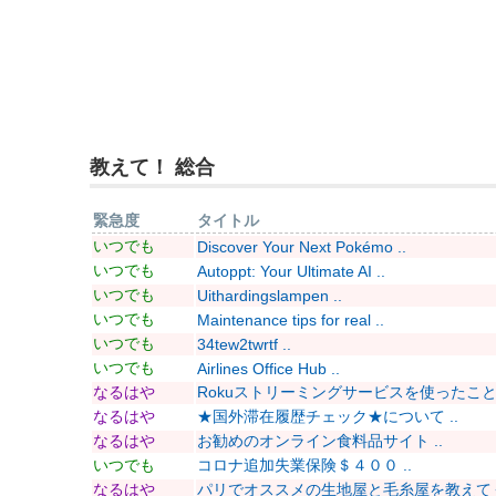
教えて！ 総合
緊急度
タイトル
いつでも
Discover Your Next Pokémo ..
いつでも
Autoppt: Your Ultimate AI ..
いつでも
Uithardingslampen ..
いつでも
Maintenance tips for real ..
いつでも
34tew2twrtf ..
いつでも
Airlines Office Hub ..
なるはや
Rokuストリーミングサービスを使ったことあ
なるはや
★国外滞在履歴チェック★について ..
なるはや
お勧めのオンライン食料品サイト ..
いつでも
コロナ追加失業保険＄４００ ..
なるはや
パリでオススメの生地屋と毛糸屋を教えてくだ