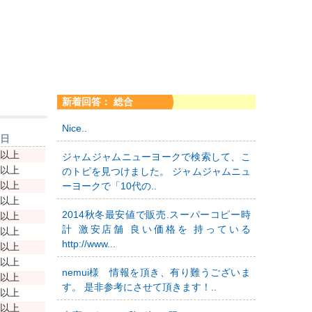
新着回答： 総合
Nice..
新日
年以上
ジャムジャムニューヨークで検索して、こ
年以上
のトピを見つけました。 ジャムジャムニュ
年以上
ーヨークで「10代の..
年以上
2014秋冬最安値で販売.スーパーコピー時
年以上
計 激安店舗 良い価格を 持っている
年以上
http://www...
年以上
年以上
nemui様 情報を頂き、有り難うございま
年以上
す。 是非参考にさせて頂きます！..
年以上
年以上