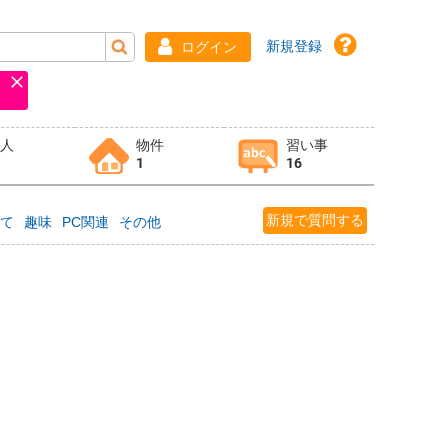
新規登録
ログイン
求人
物件
習い事
1
16
新規で質問する
育て
趣味
PC関連
その他