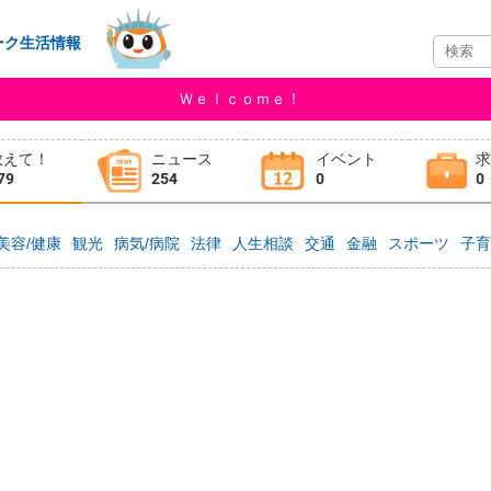
ーク生活情報
Ｗｅｌｃｏｍｅ！
教えて！
ニュース
イベント
79
254
0
0
美容/健康
観光
病気/病院
法律
人生相談
交通
金融
スポーツ
子