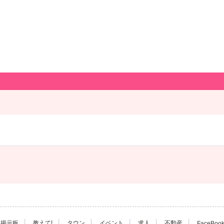
|
|
|
|
|
|
掲示板
教えて!
タウン
イベント
求人
不動産
FaceBoo