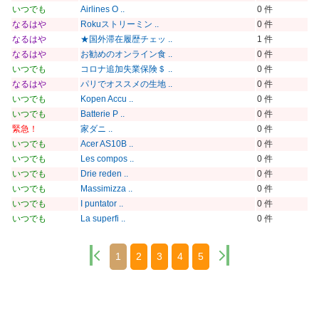
いつでも
Airlines O ..
0 件
なるはや
Rokuストリーミン ..
0 件
なるはや
★国外滞在履歴チェッ ..
1 件
なるはや
お勧めのオンライン食 ..
0 件
いつでも
コロナ追加失業保険＄ ..
0 件
なるはや
パリでオススメの生地 ..
0 件
いつでも
Kopen Accu ..
0 件
いつでも
Batterie P ..
0 件
緊急！
家ダニ ..
0 件
いつでも
Acer AS10B ..
0 件
いつでも
Les compos ..
0 件
いつでも
Drie reden ..
0 件
いつでも
Massimizza ..
0 件
いつでも
I puntator ..
0 件
いつでも
La superfi ..
0 件
1
2
3
4
5