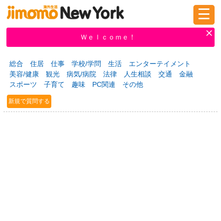
☰
ログイン
新規登録
Ｗｅｌｃｏｍｅ！
総合
住居
仕事
学校/学問
生活
エンターテイメント
美容/健康
観光
病気/病院
法律
人生相談
交通
金融
掲示板
タウン情報
教えて！
スポーツ
子育て
趣味
PC関連
その他
新規で質問する
ニュース
イベント
求人
物件
習い事