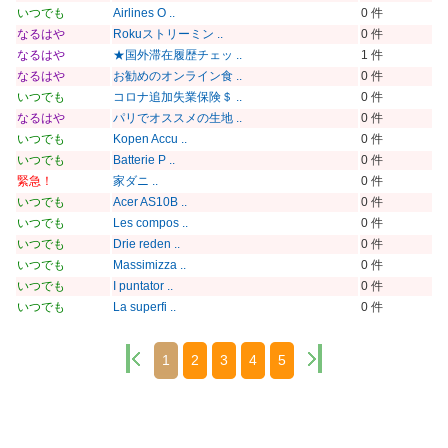
いつでも
Airlines O ..
0 件
なるはや
Rokuストリーミン ..
0 件
なるはや
★国外滞在履歴チェッ ..
1 件
なるはや
お勧めのオンライン食 ..
0 件
いつでも
コロナ追加失業保険＄ ..
0 件
なるはや
パリでオススメの生地 ..
0 件
いつでも
Kopen Accu ..
0 件
いつでも
Batterie P ..
0 件
緊急！
家ダニ ..
0 件
いつでも
Acer AS10B ..
0 件
いつでも
Les compos ..
0 件
いつでも
Drie reden ..
0 件
いつでも
Massimizza ..
0 件
いつでも
I puntator ..
0 件
いつでも
La superfi ..
0 件
1
2
3
4
5