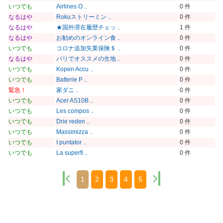
いつでも
Airlines O ..
0 件
なるはや
Rokuストリーミン ..
0 件
なるはや
★国外滞在履歴チェッ ..
1 件
なるはや
お勧めのオンライン食 ..
0 件
いつでも
コロナ追加失業保険＄ ..
0 件
なるはや
パリでオススメの生地 ..
0 件
いつでも
Kopen Accu ..
0 件
いつでも
Batterie P ..
0 件
緊急！
家ダニ ..
0 件
いつでも
Acer AS10B ..
0 件
いつでも
Les compos ..
0 件
いつでも
Drie reden ..
0 件
いつでも
Massimizza ..
0 件
いつでも
I puntator ..
0 件
いつでも
La superfi ..
0 件
1
2
3
4
5