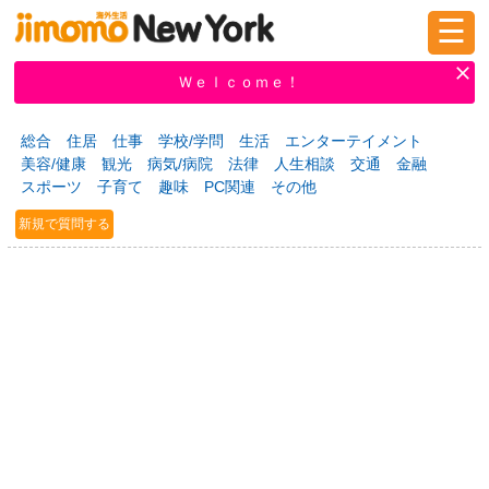
☰
ログイン
新規登録
Ｗｅｌｃｏｍｅ！
総合
住居
仕事
学校/学問
生活
エンターテイメント
美容/健康
観光
病気/病院
法律
人生相談
交通
金融
掲示板
タウン情報
教えて！
スポーツ
子育て
趣味
PC関連
その他
新規で質問する
ニュース
イベント
求人
物件
習い事