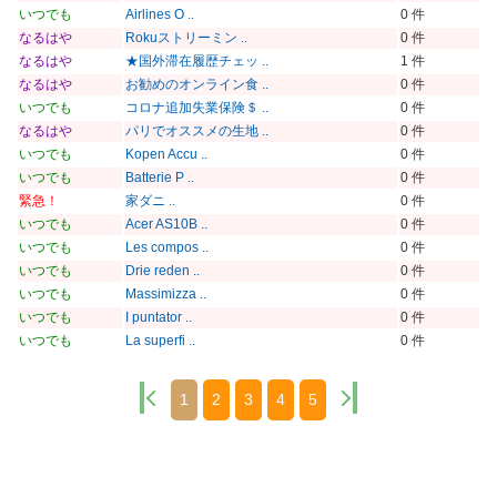
いつでも
Airlines O ..
0 件
なるはや
Rokuストリーミン ..
0 件
なるはや
★国外滞在履歴チェッ ..
1 件
なるはや
お勧めのオンライン食 ..
0 件
いつでも
コロナ追加失業保険＄ ..
0 件
なるはや
パリでオススメの生地 ..
0 件
いつでも
Kopen Accu ..
0 件
いつでも
Batterie P ..
0 件
緊急！
家ダニ ..
0 件
いつでも
Acer AS10B ..
0 件
いつでも
Les compos ..
0 件
いつでも
Drie reden ..
0 件
いつでも
Massimizza ..
0 件
いつでも
I puntator ..
0 件
いつでも
La superfi ..
0 件
1
2
3
4
5