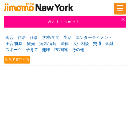
☰
ログイン
新規登録
Ｗｅｌｃｏｍｅ！
総合
住居
仕事
学校/学問
生活
エンターテイメント
美容/健康
観光
病気/病院
法律
人生相談
交通
金融
掲示板
タウン情報
教えて！
スポーツ
子育て
趣味
PC関連
その他
新規で質問する
ニュース
イベント
求人
物件
習い事