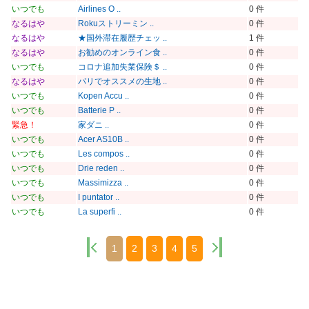
いつでも
Airlines O ..
0 件
なるはや
Rokuストリーミン ..
0 件
なるはや
★国外滞在履歴チェッ ..
1 件
なるはや
お勧めのオンライン食 ..
0 件
いつでも
コロナ追加失業保険＄ ..
0 件
なるはや
パリでオススメの生地 ..
0 件
いつでも
Kopen Accu ..
0 件
いつでも
Batterie P ..
0 件
緊急！
家ダニ ..
0 件
いつでも
Acer AS10B ..
0 件
いつでも
Les compos ..
0 件
いつでも
Drie reden ..
0 件
いつでも
Massimizza ..
0 件
いつでも
I puntator ..
0 件
いつでも
La superfi ..
0 件
1
2
3
4
5