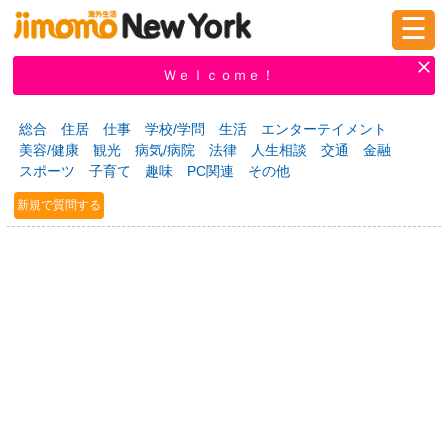
☰
ログイン
新規登録
Ｗｅｌｃｏｍｅ！
総合
住居
仕事
学校/学問
生活
エンターテイメント
美容/健康
観光
病気/病院
法律
人生相談
交通
金融
掲示板
タウン情報
教えて！
スポーツ
子育て
趣味
PC関連
その他
新規で質問する
ニュース
イベント
求人
物件
習い事