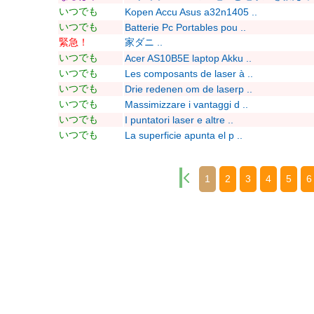
いつでも
Kopen Accu Asus a32n1405 ..
いつでも
Batterie Pc Portables pou ..
緊急！
家ダニ ..
いつでも
Acer AS10B5E laptop Akku ..
いつでも
Les composants de laser à ..
いつでも
Drie redenen om de laserp ..
いつでも
Massimizzare i vantaggi d ..
いつでも
I puntatori laser e altre ..
いつでも
La superficie apunta el p ..
1
2
3
4
5
6