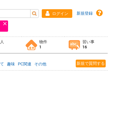
新規登録
ログイン
求人
物件
習い事
1
16
新規で質問する
育て
趣味
PC関連
その他