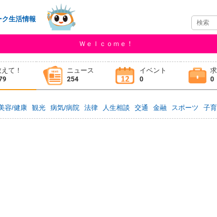
ーク生活情報
Ｗｅｌｃｏｍｅ！
教えて！
ニュース
イベント
79
254
0
0
美容/健康
観光
病気/病院
法律
人生相談
交通
金融
スポーツ
子