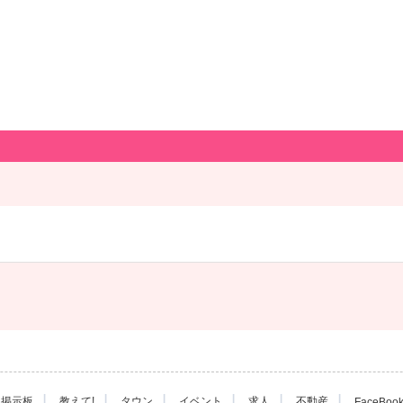
|
|
|
|
|
|
掲示板
教えて!
タウン
イベント
求人
不動産
FaceBoo