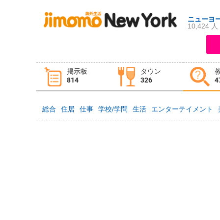
ニューヨ
10,424 人
ログイン
新規登録
掲示板
タウン
掲示板
タウン情報
教えて！
814
326
4
総合
住居
仕事
学校/学問
生活
エンターテイメント
ニュース
イベント
求人
物件
習い事