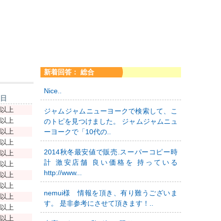
新着回答： 総合
Nice..
新日
年以上
ジャムジャムニューヨークで検索して、こ
年以上
のトピを見つけました。 ジャムジャムニュ
年以上
ーヨークで「10代の..
年以上
2014秋冬最安値で販売.スーパーコピー時
年以上
計 激安店舗 良い価格を 持っている
年以上
http://www...
年以上
年以上
nemui様 情報を頂き、有り難うございま
年以上
す。 是非参考にさせて頂きます！..
年以上
年以上