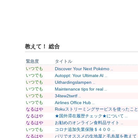
教えて！ 総合
緊急度
タイトル
いつでも
Discover Your Next Pokémo ..
いつでも
Autoppt: Your Ultimate AI ..
いつでも
Uithardingslampen ..
いつでも
Maintenance tips for real ..
いつでも
34tew2twrtf ..
いつでも
Airlines Office Hub ..
なるはや
Rokuストリーミングサービスを使ったことあ
なるはや
★国外滞在履歴チェック★について ..
なるはや
お勧めのオンライン食料品サイト ..
いつでも
コロナ追加失業保険＄４００ ..
なるはや
パリでオススメの生地屋と毛糸屋を教えてくだ