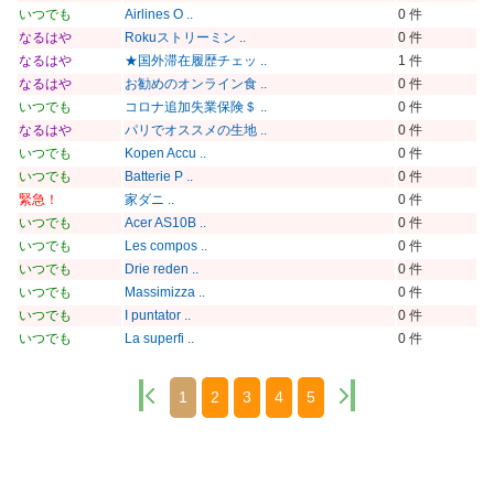
いつでも
Airlines O ..
0 件
なるはや
Rokuストリーミン ..
0 件
なるはや
★国外滞在履歴チェッ ..
1 件
なるはや
お勧めのオンライン食 ..
0 件
いつでも
コロナ追加失業保険＄ ..
0 件
なるはや
パリでオススメの生地 ..
0 件
いつでも
Kopen Accu ..
0 件
いつでも
Batterie P ..
0 件
緊急！
家ダニ ..
0 件
いつでも
Acer AS10B ..
0 件
いつでも
Les compos ..
0 件
いつでも
Drie reden ..
0 件
いつでも
Massimizza ..
0 件
いつでも
I puntator ..
0 件
いつでも
La superfi ..
0 件
1
2
3
4
5