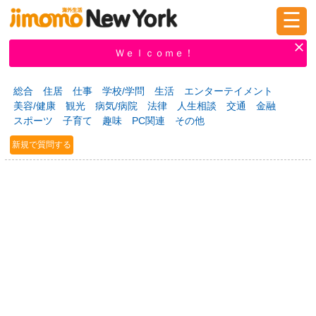
☰
ログイン
新規登録
Ｗｅｌｃｏｍｅ！
総合
住居
仕事
学校/学問
生活
エンターテイメント
美容/健康
観光
病気/病院
法律
人生相談
交通
金融
掲示板
タウン情報
教えて！
スポーツ
子育て
趣味
PC関連
その他
新規で質問する
ニュース
イベント
求人
物件
習い事