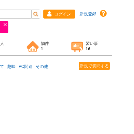
新規登録
ログイン
求人
物件
習い事
1
16
新規で質問する
育て
趣味
PC関連
その他