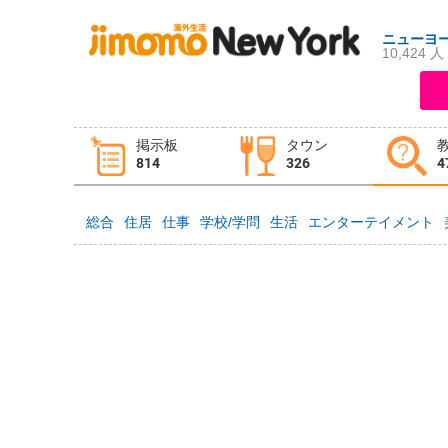
ニューヨ
10,424 人
ログイン
新規登録
掲示板
タウン
掲示板
タウン情報
教えて！
814
326
4
総合
住居
仕事
学校/学問
生活
エンターテイメント
ニュース
イベント
求人
物件
習い事