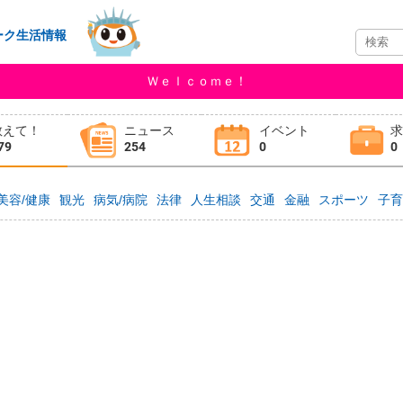
ーク生活情報
Ｗｅｌｃｏｍｅ！
教えて！
ニュース
イベント
79
254
0
0
美容/健康
観光
病気/病院
法律
人生相談
交通
金融
スポーツ
子