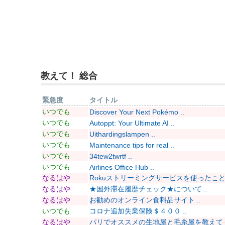
教えて！ 総合
緊急度
タイトル
いつでも
Discover Your Next Pokémo ..
いつでも
Autoppt: Your Ultimate AI ..
いつでも
Uithardingslampen ..
いつでも
Maintenance tips for real ..
いつでも
34tew2twrtf ..
いつでも
Airlines Office Hub ..
なるはや
Rokuストリーミングサービスを使ったことあ
なるはや
★国外滞在履歴チェック★について ..
なるはや
お勧めのオンライン食料品サイト ..
いつでも
コロナ追加失業保険＄４００ ..
なるはや
パリでオススメの生地屋と毛糸屋を教えてくだ