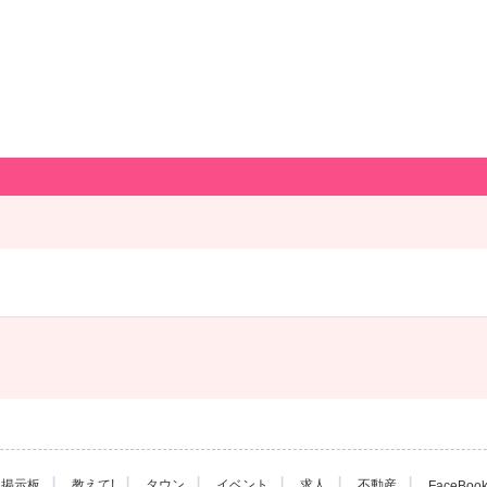
|
|
|
|
|
|
掲示板
教えて!
タウン
イベント
求人
不動産
FaceBoo