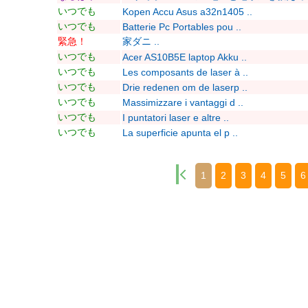
いつでも
Kopen Accu Asus a32n1405 ..
いつでも
Batterie Pc Portables pou ..
緊急！
家ダニ ..
いつでも
Acer AS10B5E laptop Akku ..
いつでも
Les composants de laser à ..
いつでも
Drie redenen om de laserp ..
いつでも
Massimizzare i vantaggi d ..
いつでも
I puntatori laser e altre ..
いつでも
La superficie apunta el p ..
1
2
3
4
5
6