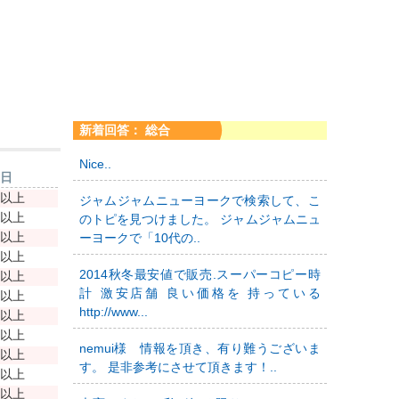
新着回答： 総合
Nice..
新日
年以上
ジャムジャムニューヨークで検索して、こ
年以上
のトピを見つけました。 ジャムジャムニュ
年以上
ーヨークで「10代の..
年以上
2014秋冬最安値で販売.スーパーコピー時
年以上
計 激安店舗 良い価格を 持っている
年以上
http://www...
年以上
年以上
nemui様 情報を頂き、有り難うございま
年以上
す。 是非参考にさせて頂きます！..
年以上
年以上