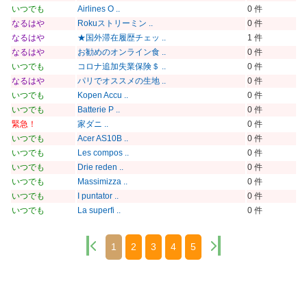
いつでも
Airlines O ..
0 件
なるはや
Rokuストリーミン ..
0 件
なるはや
★国外滞在履歴チェッ ..
1 件
なるはや
お勧めのオンライン食 ..
0 件
いつでも
コロナ追加失業保険＄ ..
0 件
なるはや
パリでオススメの生地 ..
0 件
いつでも
Kopen Accu ..
0 件
いつでも
Batterie P ..
0 件
緊急！
家ダニ ..
0 件
いつでも
Acer AS10B ..
0 件
いつでも
Les compos ..
0 件
いつでも
Drie reden ..
0 件
いつでも
Massimizza ..
0 件
いつでも
I puntator ..
0 件
いつでも
La superfi ..
0 件
1
2
3
4
5