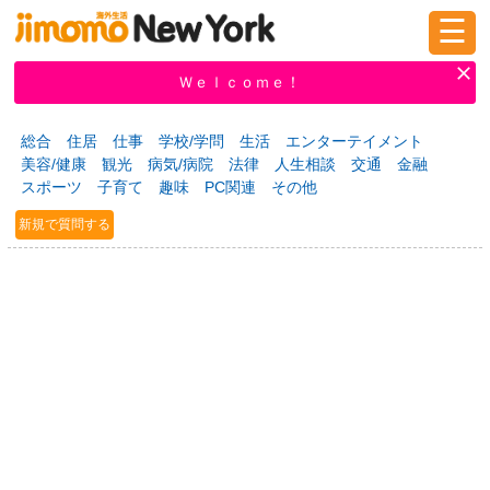
☰
ログイン
新規登録
Ｗｅｌｃｏｍｅ！
総合
住居
仕事
学校/学問
生活
エンターテイメント
美容/健康
観光
病気/病院
法律
人生相談
交通
金融
掲示板
タウン情報
教えて！
スポーツ
子育て
趣味
PC関連
その他
新規で質問する
ニュース
イベント
求人
物件
習い事