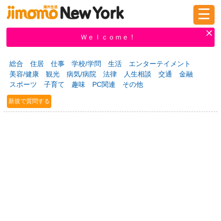
☰
ログイン
新規登録
Ｗｅｌｃｏｍｅ！
総合
住居
仕事
学校/学問
生活
エンターテイメント
美容/健康
観光
病気/病院
法律
人生相談
交通
金融
掲示板
タウン情報
教えて！
スポーツ
子育て
趣味
PC関連
その他
新規で質問する
ニュース
イベント
求人
物件
習い事