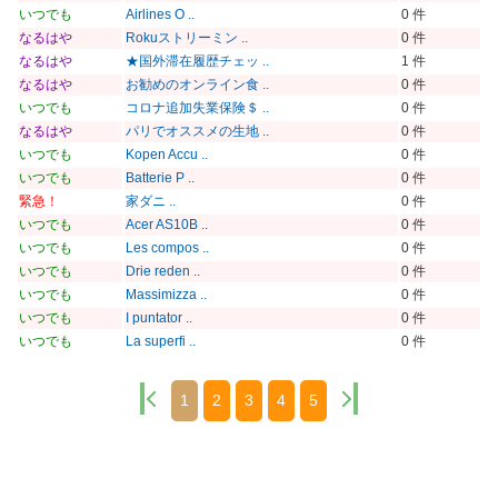
いつでも
Airlines O ..
0 件
なるはや
Rokuストリーミン ..
0 件
なるはや
★国外滞在履歴チェッ ..
1 件
なるはや
お勧めのオンライン食 ..
0 件
いつでも
コロナ追加失業保険＄ ..
0 件
なるはや
パリでオススメの生地 ..
0 件
いつでも
Kopen Accu ..
0 件
いつでも
Batterie P ..
0 件
緊急！
家ダニ ..
0 件
いつでも
Acer AS10B ..
0 件
いつでも
Les compos ..
0 件
いつでも
Drie reden ..
0 件
いつでも
Massimizza ..
0 件
いつでも
I puntator ..
0 件
いつでも
La superfi ..
0 件
1
2
3
4
5