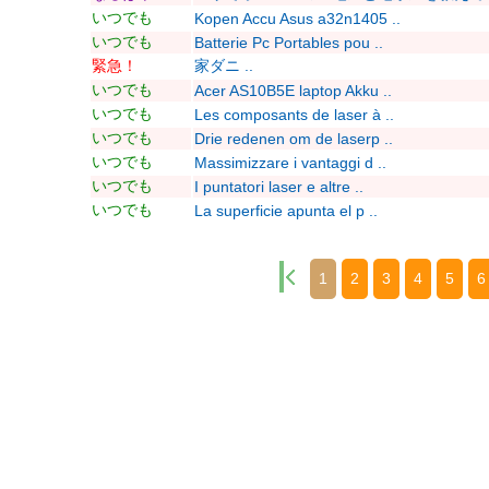
いつでも
Kopen Accu Asus a32n1405 ..
いつでも
Batterie Pc Portables pou ..
緊急！
家ダニ ..
いつでも
Acer AS10B5E laptop Akku ..
いつでも
Les composants de laser à ..
いつでも
Drie redenen om de laserp ..
いつでも
Massimizzare i vantaggi d ..
いつでも
I puntatori laser e altre ..
いつでも
La superficie apunta el p ..
1
2
3
4
5
6