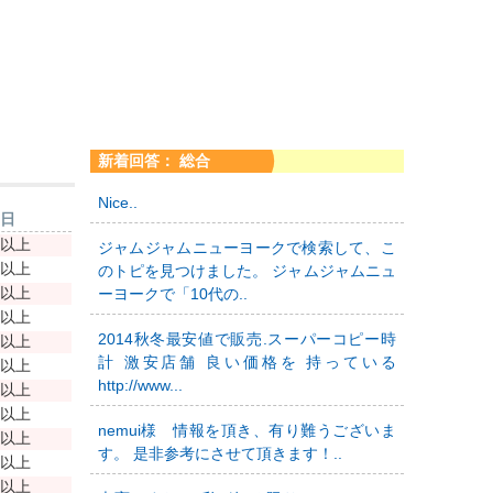
新着回答： 総合
Nice..
新日
年以上
ジャムジャムニューヨークで検索して、こ
年以上
のトピを見つけました。 ジャムジャムニュ
年以上
ーヨークで「10代の..
年以上
2014秋冬最安値で販売.スーパーコピー時
年以上
計 激安店舗 良い価格を 持っている
年以上
http://www...
年以上
年以上
nemui様 情報を頂き、有り難うございま
年以上
す。 是非参考にさせて頂きます！..
年以上
年以上