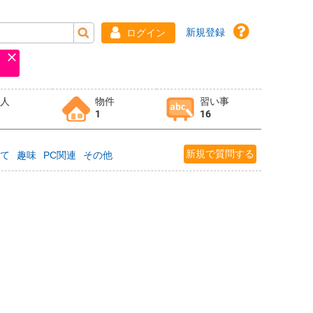
新規登録
ログイン
求人
物件
習い事
1
16
新規で質問する
育て
趣味
PC関連
その他