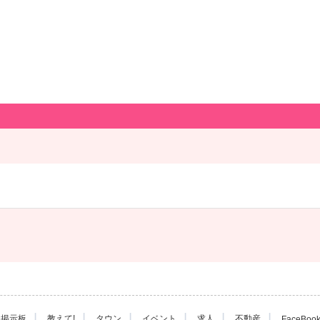
|
|
|
|
|
|
掲示板
教えて!
タウン
イベント
求人
不動産
FaceBoo