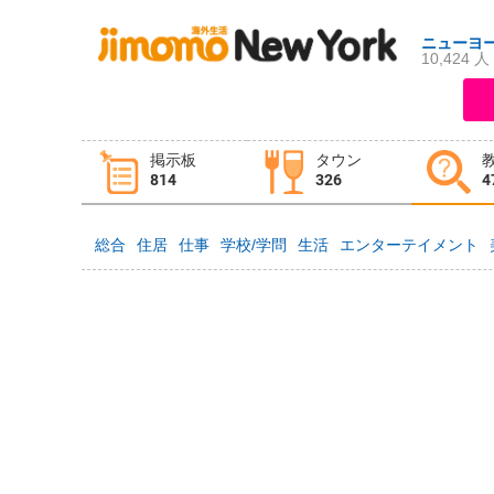
ニューヨ
10,424 人
ログイン
新規登録
掲示板
タウン
掲示板
タウン情報
教えて！
814
326
4
総合
住居
仕事
学校/学問
生活
エンターテイメント
ニュース
イベント
求人
物件
習い事