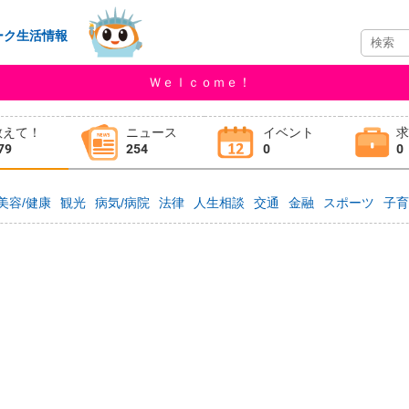
ーク生活情報
Ｗｅｌｃｏｍｅ！
教えて！
ニュース
イベント
79
254
0
0
美容/健康
観光
病気/病院
法律
人生相談
交通
金融
スポーツ
子