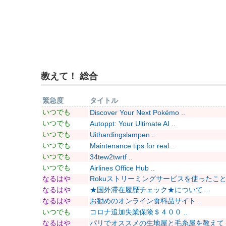
教えて！ 総合
緊急度
タイトル
いつでも
Discover Your Next Pokémo ..
いつでも
Autoppt: Your Ultimate AI ..
いつでも
Uithardingslampen ..
いつでも
Maintenance tips for real ..
いつでも
34tew2twrtf ..
いつでも
Airlines Office Hub ..
なるはや
Rokuストリーミングサービスを使ったことあ
なるはや
★国外滞在履歴チェック★について ..
なるはや
お勧めのオンライン食料品サイト ..
いつでも
コロナ追加失業保険＄４００ ..
なるはや
パリでオススメの生地屋と毛糸屋を教えてくだ