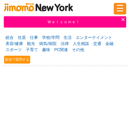
☰
ログイン
新規登録
Ｗｅｌｃｏｍｅ！
総合
住居
仕事
学校/学問
生活
エンターテイメント
美容/健康
観光
病気/病院
法律
人生相談
交通
金融
掲示板
タウン情報
教えて！
スポーツ
子育て
趣味
PC関連
その他
新規で質問する
ニュース
イベント
求人
物件
習い事