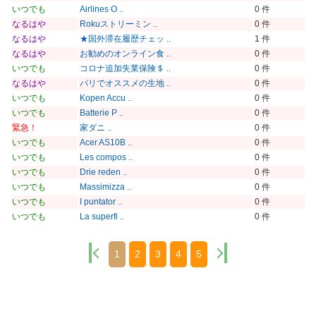
いつでも
Airlines O ..
0 件
なるはや
Rokuストリーミン ..
0 件
なるはや
★国外滞在履歴チェッ ..
1 件
なるはや
お勧めのオンライン食 ..
0 件
いつでも
コロナ追加失業保険＄ ..
0 件
なるはや
パリでオススメの生地 ..
0 件
いつでも
Kopen Accu ..
0 件
いつでも
Batterie P ..
0 件
緊急！
家ダニ ..
0 件
いつでも
Acer AS10B ..
0 件
いつでも
Les compos ..
0 件
いつでも
Drie reden ..
0 件
いつでも
Massimizza ..
0 件
いつでも
I puntator ..
0 件
いつでも
La superfi ..
0 件
1
2
3
4
5