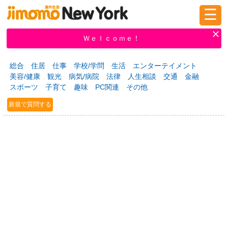
☰
ログイン
新規登録
Ｗｅｌｃｏｍｅ！
総合
住居
仕事
学校/学問
生活
エンターテイメント
美容/健康
観光
病気/病院
法律
人生相談
交通
金融
掲示板
タウン情報
教えて！
スポーツ
子育て
趣味
PC関連
その他
新規で質問する
ニュース
イベント
求人
物件
習い事