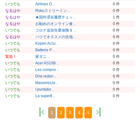
いつでも
Airlines O ..
0 件
なるはや
Rokuストリーミン ..
0 件
なるはや
★国外滞在履歴チェッ ..
1 件
なるはや
お勧めのオンライン食 ..
0 件
いつでも
コロナ追加失業保険＄ ..
0 件
なるはや
パリでオススメの生地 ..
0 件
いつでも
Kopen Accu ..
0 件
いつでも
Batterie P ..
0 件
緊急！
家ダニ ..
0 件
いつでも
Acer AS10B ..
0 件
いつでも
Les compos ..
0 件
いつでも
Drie reden ..
0 件
いつでも
Massimizza ..
0 件
いつでも
I puntator ..
0 件
いつでも
La superfi ..
0 件
1
2
3
4
5