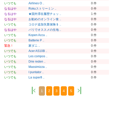
いつでも
Airlines O ..
0 件
なるはや
Rokuストリーミン ..
0 件
なるはや
★国外滞在履歴チェッ ..
1 件
なるはや
お勧めのオンライン食 ..
0 件
いつでも
コロナ追加失業保険＄ ..
0 件
なるはや
パリでオススメの生地 ..
0 件
いつでも
Kopen Accu ..
0 件
いつでも
Batterie P ..
0 件
緊急！
家ダニ ..
0 件
いつでも
Acer AS10B ..
0 件
いつでも
Les compos ..
0 件
いつでも
Drie reden ..
0 件
いつでも
Massimizza ..
0 件
いつでも
I puntator ..
0 件
いつでも
La superfi ..
0 件
1
2
3
4
5