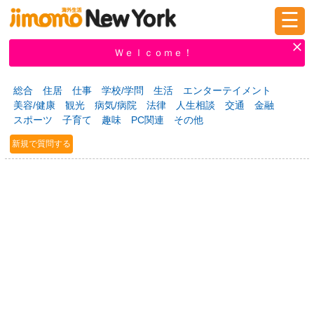
☰
ログイン
新規登録
Ｗｅｌｃｏｍｅ！
総合
住居
仕事
学校/学問
生活
エンターテイメント
美容/健康
観光
病気/病院
法律
人生相談
交通
金融
掲示板
タウン情報
教えて！
スポーツ
子育て
趣味
PC関連
その他
新規で質問する
ニュース
イベント
求人
物件
習い事