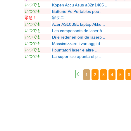
いつでも
Kopen Accu Asus a32n1405 ..
いつでも
Batterie Pc Portables pou ..
緊急！
家ダニ ..
いつでも
Acer AS10B5E laptop Akku ..
いつでも
Les composants de laser à ..
いつでも
Drie redenen om de laserp ..
いつでも
Massimizzare i vantaggi d ..
いつでも
I puntatori laser e altre ..
いつでも
La superficie apunta el p ..
1
2
3
4
5
6