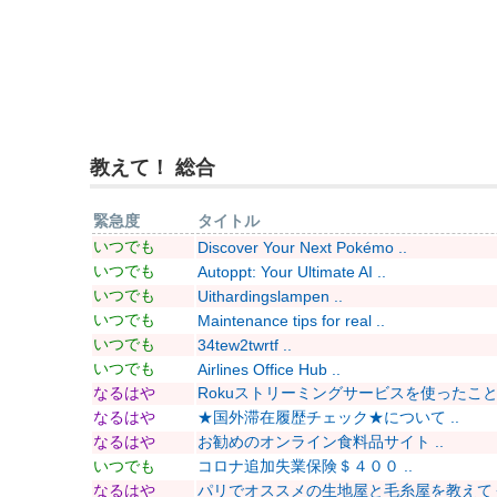
教えて！ 総合
緊急度
タイトル
いつでも
Discover Your Next Pokémo ..
いつでも
Autoppt: Your Ultimate AI ..
いつでも
Uithardingslampen ..
いつでも
Maintenance tips for real ..
いつでも
34tew2twrtf ..
いつでも
Airlines Office Hub ..
なるはや
Rokuストリーミングサービスを使ったことあ
なるはや
★国外滞在履歴チェック★について ..
なるはや
お勧めのオンライン食料品サイト ..
いつでも
コロナ追加失業保険＄４００ ..
なるはや
パリでオススメの生地屋と毛糸屋を教えてくだ