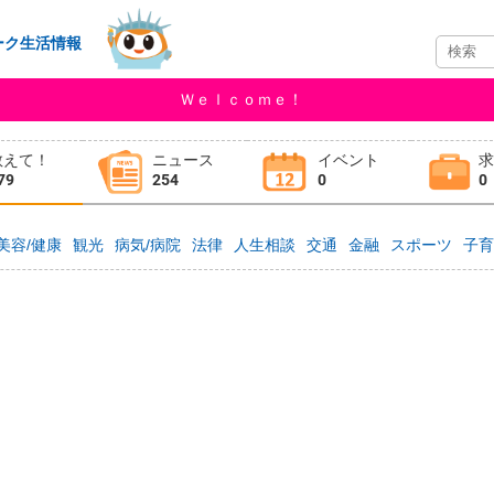
ーク生活情報
Ｗｅｌｃｏｍｅ！
教えて！
ニュース
イベント
79
254
0
0
美容/健康
観光
病気/病院
法律
人生相談
交通
金融
スポーツ
子