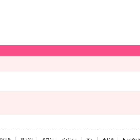
|
|
|
|
|
|
掲示板
教えて!
タウン
イベント
求人
不動産
FaceBoo