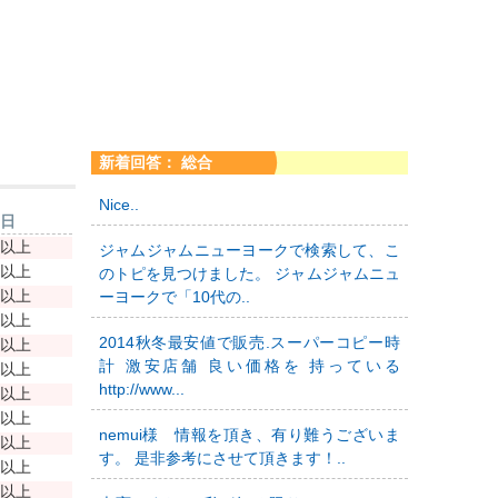
新着回答： 総合
Nice..
新日
年以上
ジャムジャムニューヨークで検索して、こ
年以上
のトピを見つけました。 ジャムジャムニュ
年以上
ーヨークで「10代の..
年以上
2014秋冬最安値で販売.スーパーコピー時
年以上
計 激安店舗 良い価格を 持っている
年以上
http://www...
年以上
年以上
nemui様 情報を頂き、有り難うございま
年以上
す。 是非参考にさせて頂きます！..
年以上
年以上