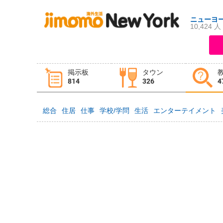
ニューヨ
10,424 人
ログイン
新規登録
掲示板
タウン
掲示板
タウン情報
教えて！
814
326
4
総合
住居
仕事
学校/学問
生活
エンターテイメント
ニュース
イベント
求人
物件
習い事