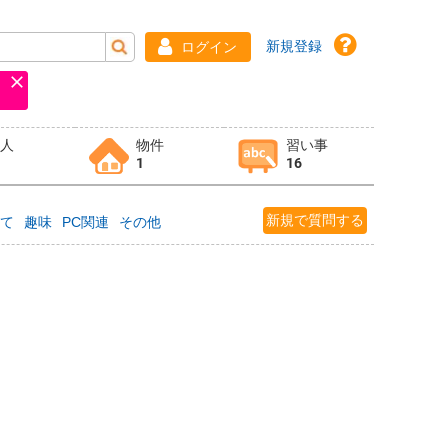
新規登録
ログイン
求人
物件
習い事
1
16
新規で質問する
育て
趣味
PC関連
その他