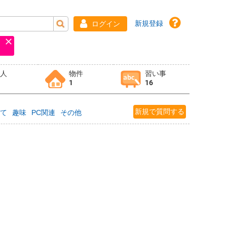
新規登録
ログイン
求人
物件
習い事
1
16
新規で質問する
育て
趣味
PC関連
その他