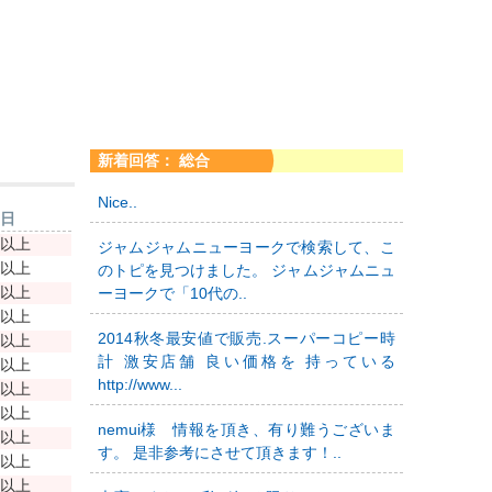
新着回答： 総合
Nice..
新日
年以上
ジャムジャムニューヨークで検索して、こ
年以上
のトピを見つけました。 ジャムジャムニュ
年以上
ーヨークで「10代の..
年以上
2014秋冬最安値で販売.スーパーコピー時
年以上
計 激安店舗 良い価格を 持っている
年以上
http://www...
年以上
年以上
nemui様 情報を頂き、有り難うございま
年以上
す。 是非参考にさせて頂きます！..
年以上
年以上