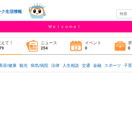
ーク生活情報
Ｗｅｌｃｏｍｅ！
教えて！
ニュース
イベント
79
254
0
0
美容/健康
観光
病気/病院
法律
人生相談
交通
金融
スポーツ
子