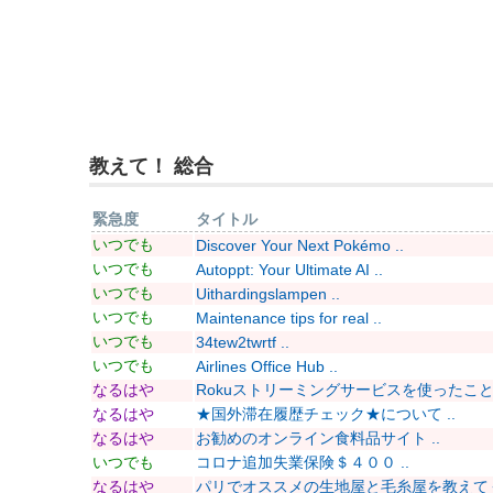
教えて！ 総合
緊急度
タイトル
いつでも
Discover Your Next Pokémo ..
いつでも
Autoppt: Your Ultimate AI ..
いつでも
Uithardingslampen ..
いつでも
Maintenance tips for real ..
いつでも
34tew2twrtf ..
いつでも
Airlines Office Hub ..
なるはや
Rokuストリーミングサービスを使ったことあ
なるはや
★国外滞在履歴チェック★について ..
なるはや
お勧めのオンライン食料品サイト ..
いつでも
コロナ追加失業保険＄４００ ..
なるはや
パリでオススメの生地屋と毛糸屋を教えてくだ