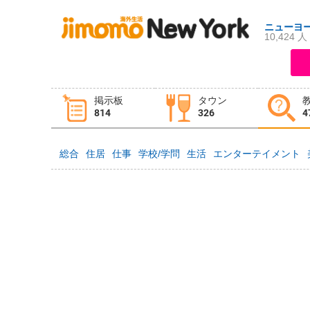
ニューヨ
10,424 人
ログイン
新規登録
掲示板
タウン
掲示板
タウン情報
教えて！
814
326
4
総合
住居
仕事
学校/学問
生活
エンターテイメント
ニュース
イベント
求人
物件
習い事