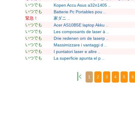
いつでも
Kopen Accu Asus a32n1405 ..
いつでも
Batterie Pc Portables pou ..
緊急！
家ダニ ..
いつでも
Acer AS10B5E laptop Akku ..
いつでも
Les composants de laser à ..
いつでも
Drie redenen om de laserp ..
いつでも
Massimizzare i vantaggi d ..
いつでも
I puntatori laser e altre ..
いつでも
La superficie apunta el p ..
1
2
3
4
5
6