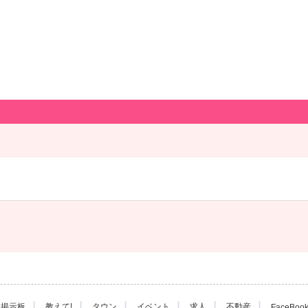
|
|
|
|
|
|
掲示板
教えて!
タウン
イベント
求人
不動産
FaceBoo