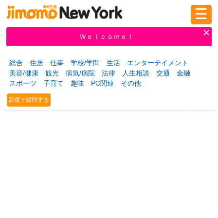
☰
ログイン
新規登録
Ｗｅｌｃｏｍｅ！
総合
住居
仕事
学校/学問
生活
エンターテイメント
美容/健康
観光
病気/病院
法律
人生相談
交通
金融
掲示板
タウン情報
教えて！
スポーツ
子育て
趣味
PC関連
その他
新規で質問する
ニュース
イベント
求人
物件
習い事