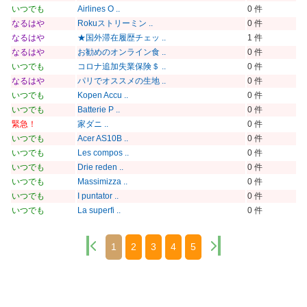
いつでも
Airlines O ..
0 件
なるはや
Rokuストリーミン ..
0 件
なるはや
★国外滞在履歴チェッ ..
1 件
なるはや
お勧めのオンライン食 ..
0 件
いつでも
コロナ追加失業保険＄ ..
0 件
なるはや
パリでオススメの生地 ..
0 件
いつでも
Kopen Accu ..
0 件
いつでも
Batterie P ..
0 件
緊急！
家ダニ ..
0 件
いつでも
Acer AS10B ..
0 件
いつでも
Les compos ..
0 件
いつでも
Drie reden ..
0 件
いつでも
Massimizza ..
0 件
いつでも
I puntator ..
0 件
いつでも
La superfi ..
0 件
1
2
3
4
5