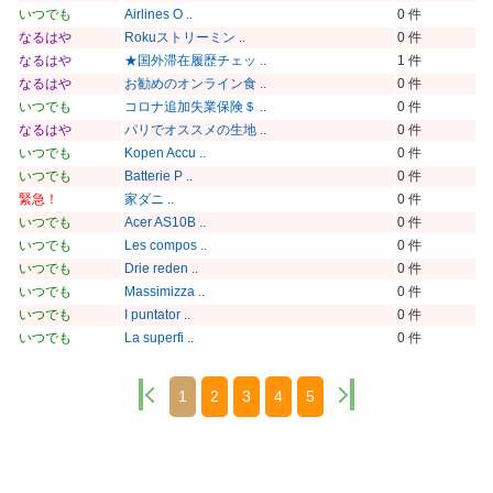
いつでも
Airlines O ..
0 件
なるはや
Rokuストリーミン ..
0 件
なるはや
★国外滞在履歴チェッ ..
1 件
なるはや
お勧めのオンライン食 ..
0 件
いつでも
コロナ追加失業保険＄ ..
0 件
なるはや
パリでオススメの生地 ..
0 件
いつでも
Kopen Accu ..
0 件
いつでも
Batterie P ..
0 件
緊急！
家ダニ ..
0 件
いつでも
Acer AS10B ..
0 件
いつでも
Les compos ..
0 件
いつでも
Drie reden ..
0 件
いつでも
Massimizza ..
0 件
いつでも
I puntator ..
0 件
いつでも
La superfi ..
0 件
1
2
3
4
5