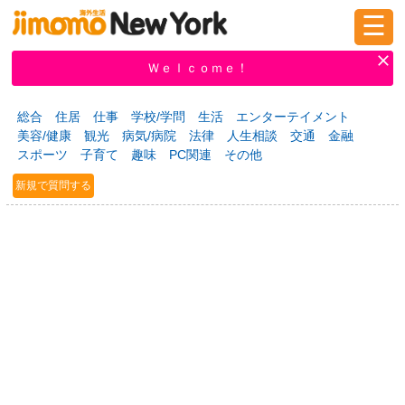
☰
ログイン
新規登録
Ｗｅｌｃｏｍｅ！
総合
住居
仕事
学校/学問
生活
エンターテイメント
美容/健康
観光
病気/病院
法律
人生相談
交通
金融
掲示板
タウン情報
教えて！
スポーツ
子育て
趣味
PC関連
その他
新規で質問する
ニュース
イベント
求人
物件
習い事