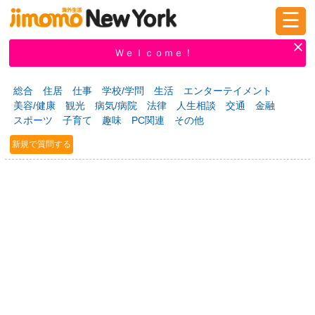
☰
ログイン
新規登録
Ｗｅｌｃｏｍｅ！
総合
住居
仕事
学校/学問
生活
エンターテイメント
美容/健康
観光
病気/病院
法律
人生相談
交通
金融
掲示板
タウン情報
教えて！
スポーツ
子育て
趣味
PC関連
その他
新規で質問する
ニュース
イベント
求人
物件
習い事