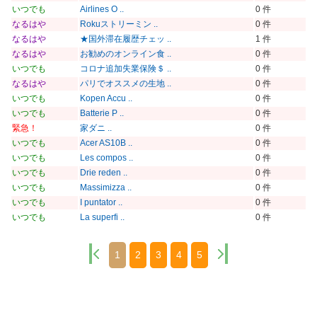
いつでも
Airlines O ..
0 件
なるはや
Rokuストリーミン ..
0 件
なるはや
★国外滞在履歴チェッ ..
1 件
なるはや
お勧めのオンライン食 ..
0 件
いつでも
コロナ追加失業保険＄ ..
0 件
なるはや
パリでオススメの生地 ..
0 件
いつでも
Kopen Accu ..
0 件
いつでも
Batterie P ..
0 件
緊急！
家ダニ ..
0 件
いつでも
Acer AS10B ..
0 件
いつでも
Les compos ..
0 件
いつでも
Drie reden ..
0 件
いつでも
Massimizza ..
0 件
いつでも
I puntator ..
0 件
いつでも
La superfi ..
0 件
1
2
3
4
5