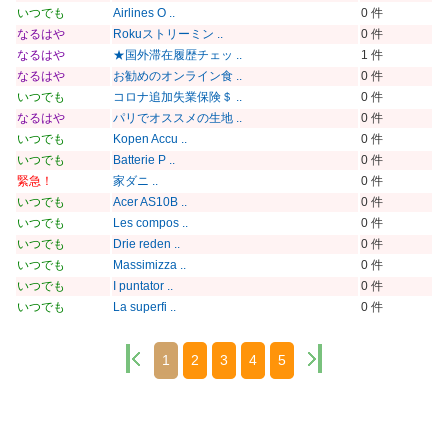
いつでも
Airlines O ..
0 件
なるはや
Rokuストリーミン ..
0 件
なるはや
★国外滞在履歴チェッ ..
1 件
なるはや
お勧めのオンライン食 ..
0 件
いつでも
コロナ追加失業保険＄ ..
0 件
なるはや
パリでオススメの生地 ..
0 件
いつでも
Kopen Accu ..
0 件
いつでも
Batterie P ..
0 件
緊急！
家ダニ ..
0 件
いつでも
Acer AS10B ..
0 件
いつでも
Les compos ..
0 件
いつでも
Drie reden ..
0 件
いつでも
Massimizza ..
0 件
いつでも
I puntator ..
0 件
いつでも
La superfi ..
0 件
1
2
3
4
5