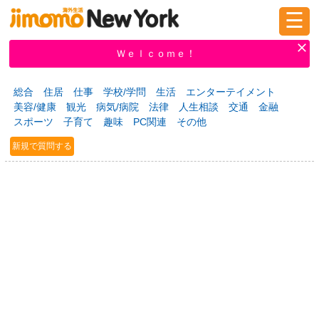
☰
ログイン
新規登録
Ｗｅｌｃｏｍｅ！
総合
住居
仕事
学校/学問
生活
エンターテイメント
美容/健康
観光
病気/病院
法律
人生相談
交通
金融
掲示板
タウン情報
教えて！
スポーツ
子育て
趣味
PC関連
その他
新規で質問する
ニュース
イベント
求人
物件
習い事