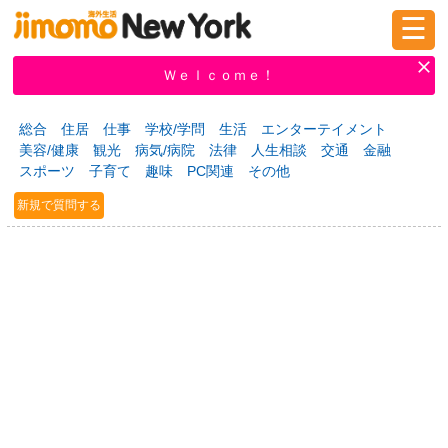
☰
ログイン
新規登録
Ｗｅｌｃｏｍｅ！
総合
住居
仕事
学校/学問
生活
エンターテイメント
美容/健康
観光
病気/病院
法律
人生相談
交通
金融
掲示板
タウン情報
教えて！
スポーツ
子育て
趣味
PC関連
その他
新規で質問する
ニュース
イベント
求人
物件
習い事