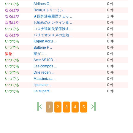
いつでも
Airlines O ..
0 件
なるはや
Rokuストリーミン ..
0 件
なるはや
★国外滞在履歴チェッ ..
1 件
なるはや
お勧めのオンライン食 ..
0 件
いつでも
コロナ追加失業保険＄ ..
0 件
なるはや
パリでオススメの生地 ..
0 件
いつでも
Kopen Accu ..
0 件
いつでも
Batterie P ..
0 件
緊急！
家ダニ ..
0 件
いつでも
Acer AS10B ..
0 件
いつでも
Les compos ..
0 件
いつでも
Drie reden ..
0 件
いつでも
Massimizza ..
0 件
いつでも
I puntator ..
0 件
いつでも
La superfi ..
0 件
1
2
3
4
5