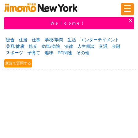
☰
ログイン
新規登録
Ｗｅｌｃｏｍｅ！
総合
住居
仕事
学校/学問
生活
エンターテイメント
美容/健康
観光
病気/病院
法律
人生相談
交通
金融
掲示板
タウン情報
教えて！
スポーツ
子育て
趣味
PC関連
その他
新規で質問する
ニュース
イベント
求人
物件
習い事