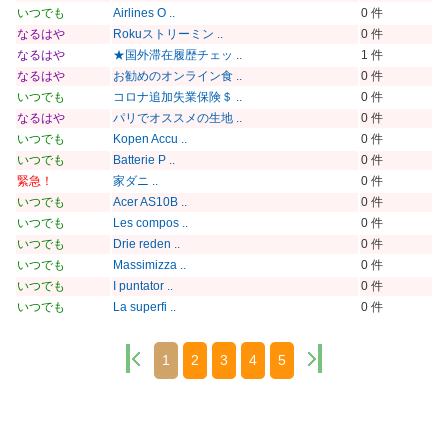
いつでも
Airlines O ..
0 件
なるはや
Rokuストリーミン ..
0 件
なるはや
★国外滞在履歴チェッ ..
1 件
なるはや
お勧めのオンライン食 ..
0 件
いつでも
コロナ追加失業保険＄ ..
0 件
なるはや
パリでオススメの生地 ..
0 件
いつでも
Kopen Accu ..
0 件
いつでも
Batterie P ..
0 件
緊急！
家ダニ ..
0 件
いつでも
Acer AS10B ..
0 件
いつでも
Les compos ..
0 件
いつでも
Drie reden ..
0 件
いつでも
Massimizza ..
0 件
いつでも
I puntator ..
0 件
いつでも
La superfi ..
0 件
1
2
3
4
5