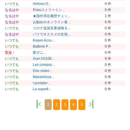
いつでも
Airlines O ..
0 件
なるはや
Rokuストリーミン ..
0 件
なるはや
★国外滞在履歴チェッ ..
1 件
なるはや
お勧めのオンライン食 ..
0 件
いつでも
コロナ追加失業保険＄ ..
0 件
なるはや
パリでオススメの生地 ..
0 件
いつでも
Kopen Accu ..
0 件
いつでも
Batterie P ..
0 件
緊急！
家ダニ ..
0 件
いつでも
Acer AS10B ..
0 件
いつでも
Les compos ..
0 件
いつでも
Drie reden ..
0 件
いつでも
Massimizza ..
0 件
いつでも
I puntator ..
0 件
いつでも
La superfi ..
0 件
1
2
3
4
5