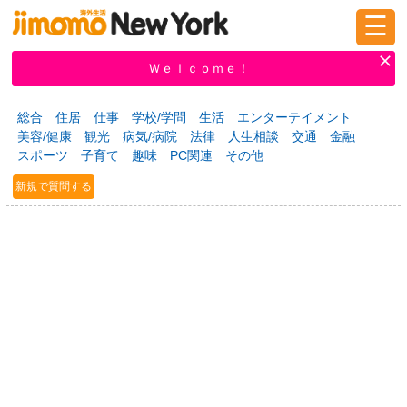
☰
ログイン
新規登録
Ｗｅｌｃｏｍｅ！
総合
住居
仕事
学校/学問
生活
エンターテイメント
美容/健康
観光
病気/病院
法律
人生相談
交通
金融
掲示板
タウン情報
教えて！
スポーツ
子育て
趣味
PC関連
その他
新規で質問する
ニュース
イベント
求人
物件
習い事