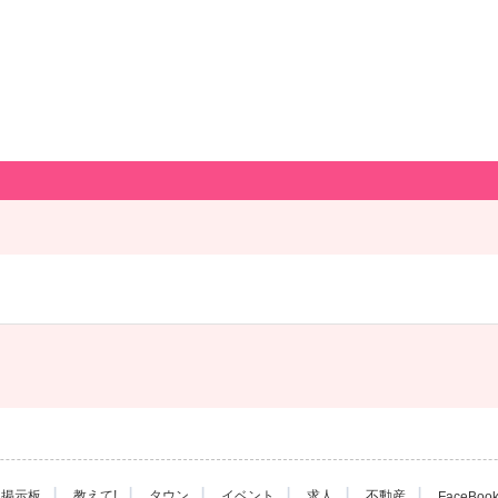
|
|
|
|
|
|
掲示板
教えて!
タウン
イベント
求人
不動産
FaceBoo