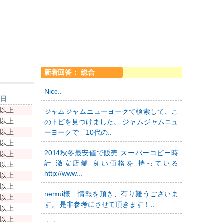
新着回答： 総合
Nice..
新日
年以上
ジャムジャムニューヨークで検索して、こ
年以上
のトピを見つけました。 ジャムジャムニュ
年以上
ーヨークで「10代の..
年以上
2014秋冬最安値で販売.スーパーコピー時
年以上
計 激安店舗 良い価格を 持っている
年以上
http://www...
年以上
年以上
nemui様 情報を頂き、有り難うございま
年以上
す。 是非参考にさせて頂きます！..
年以上
年以上