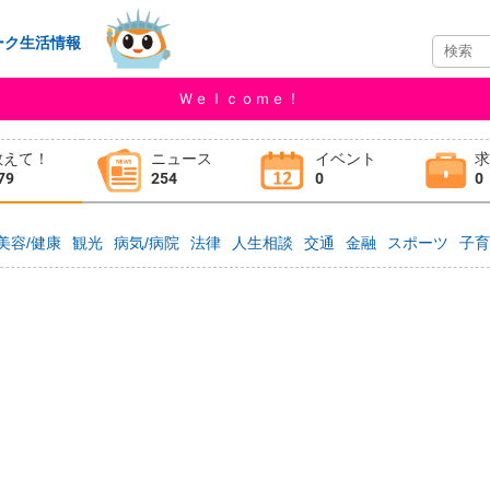
ーク生活情報
Ｗｅｌｃｏｍｅ！
教えて！
ニュース
イベント
79
254
0
0
美容/健康
観光
病気/病院
法律
人生相談
交通
金融
スポーツ
子