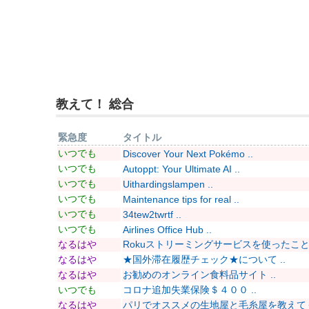
教えて！ 総合
緊急度
タイトル
いつでも
Discover Your Next Pokémo ..
いつでも
Autoppt: Your Ultimate AI ..
いつでも
Uithardingslampen ..
いつでも
Maintenance tips for real ..
いつでも
34tew2twrtf ..
いつでも
Airlines Office Hub ..
なるはや
Rokuストリーミングサービスを使ったことあ
なるはや
★国外滞在履歴チェック★について ..
なるはや
お勧めのオンライン食料品サイト ..
いつでも
コロナ追加失業保険＄４００ ..
なるはや
パリでオススメの生地屋と毛糸屋を教えてくだ