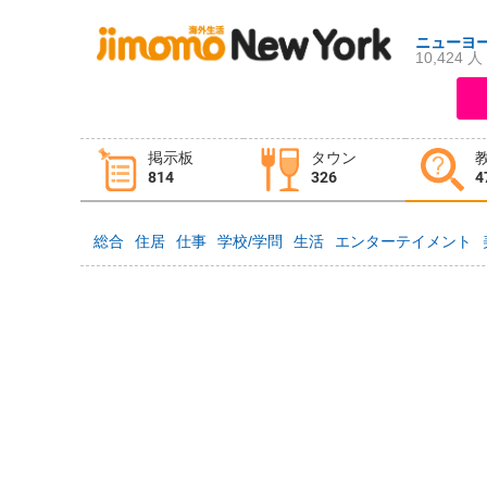
ニューヨ
10,424 人
ログイン
新規登録
掲示板
タウン
掲示板
タウン情報
教えて！
814
326
4
総合
住居
仕事
学校/学問
生活
エンターテイメント
ニュース
イベント
求人
物件
習い事