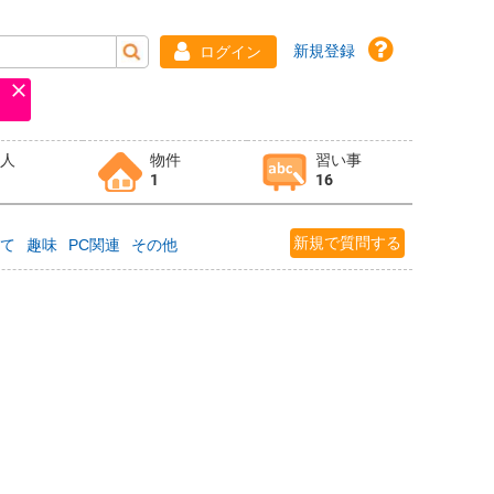
新規登録
ログイン
求人
物件
習い事
1
16
新規で質問する
育て
趣味
PC関連
その他