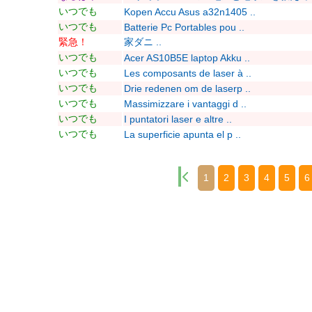
いつでも
Kopen Accu Asus a32n1405 ..
いつでも
Batterie Pc Portables pou ..
緊急！
家ダニ ..
いつでも
Acer AS10B5E laptop Akku ..
いつでも
Les composants de laser à ..
いつでも
Drie redenen om de laserp ..
いつでも
Massimizzare i vantaggi d ..
いつでも
I puntatori laser e altre ..
いつでも
La superficie apunta el p ..
1
2
3
4
5
6