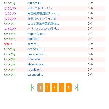
いつでも
Airlines O ..
0 件
なるはや
Rokuストリーミン ..
0 件
なるはや
★国外滞在履歴チェッ ..
1 件
なるはや
お勧めのオンライン食 ..
0 件
いつでも
コロナ追加失業保険＄ ..
0 件
なるはや
パリでオススメの生地 ..
0 件
いつでも
Kopen Accu ..
0 件
いつでも
Batterie P ..
0 件
緊急！
家ダニ ..
0 件
いつでも
Acer AS10B ..
0 件
いつでも
Les compos ..
0 件
いつでも
Drie reden ..
0 件
いつでも
Massimizza ..
0 件
いつでも
I puntator ..
0 件
いつでも
La superfi ..
0 件
1
2
3
4
5