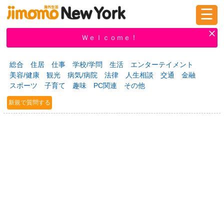
☰
ログイン
新規登録
Ｗｅｌｃｏｍｅ！
総合
住居
仕事
学校/学問
生活
エンターテイメント
美容/健康
観光
病気/病院
法律
人生相談
交通
金融
掲示板
タウン情報
教えて！
スポーツ
子育て
趣味
PC関連
その他
新規で質問する
ニュース
イベント
求人
物件
習い事